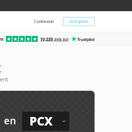
Connexion
Inscription
nt
10,220
avis sur
X
ment
PCX
en