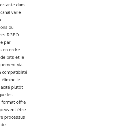
portante dans
canal varie
a
ions du
hiers RGBO
ee par
es en ordre
de bits et le
iquement via
 compatibilité
 élimine le
acité plutôt
que les
 format offre
 peuvent être
re processus
 de