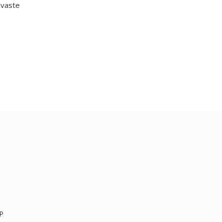
 vaste
P