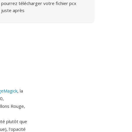
pourrez télécharger votre fichier pcx
juste après
geMagick
, la
0,
llons Rouge,
té plutôt que
e), l'opacité