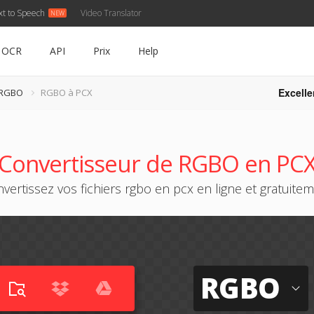
xt to Speech
Video Translator
OCR
API
Prix
Help
Excelle
 RGBO
RGBO à PCX
Convertisseur de RGBO en PC
vertissez vos fichiers rgbo en pcx en ligne et gratuite
RGBO