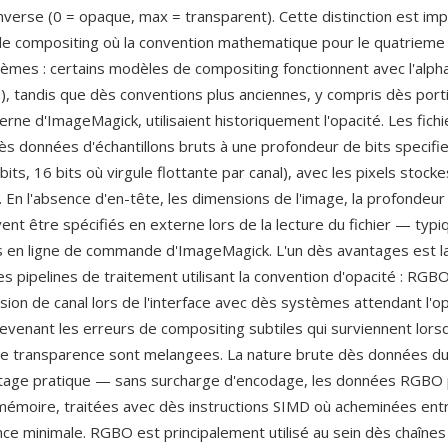
inverse (0 = opaque, max = transparent). Cette distinction est im
 de compositing où la convention mathematique pour le quatrieme 
tèmes : certains modèles de compositing fonctionnent avec l'alph
), tandis que dès conventions plus anciennes, y compris dès port
erne d'ImageMagick, utilisaient historiquement l'opacité. Les fic
ès données d'échantillons bruts à une profondeur de bits specifi
8 bits, 16 bits où virgule flottante par canal), avec les pixels stock
e. En l'absence d'en-tête, les dimensions de l'image, la profondeur 
ent être spécifiés en externe lors de la lecture du fichier — typ
 en ligne de commande d'ImageMagick. L'un dès avantages est la
es pipelines de traitement utilisant la convention d'opacité : RGBO
sion de canal lors de l'interface avec dès systèmes attendant l'op
revenant les erreurs de compositing subtiles qui surviennent lors
e transparence sont melangees. La nature brute dès données du
ntage pratique — sans surcharge d'encodage, les données RGBO
émoire, traitées avec dès instructions SIMD où acheminées ent
nce minimale. RGBO est principalement utilisé au sein dès chaînes