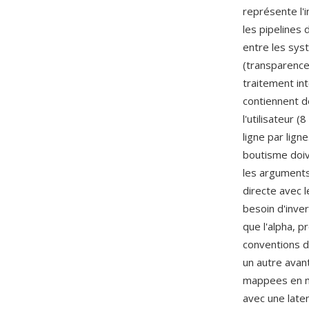
représente l'
les pipelines
entre les sys
(transparence
traitement int
contiennent d
l'utilisateur (
ligne par lign
boutisme doiv
les arguments
directe avec l
besoin d'inver
que l'alpha, p
conventions d
un autre ava
mappees en m
avec une late