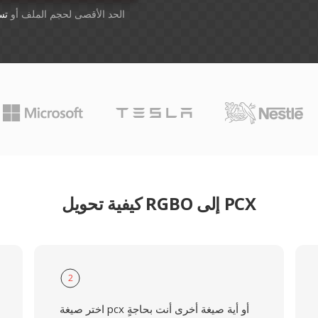
أسقِط الملفات هنا. 1 GB الحد الأقصى لحجم الملف أو
تس
كيفية تحويل RGBO إلى PCX
2
اختر صيغة pcx أو أية صيغة أخرى أنت بحاجةٍ