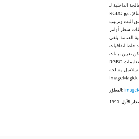
ريخياً العتامة. تحتوي ملفات
RGBO على بيانات عينات خام بعمق بت يحدده المستخدم (8 بت أو 16 بت أو نقطة عائمة لكل قناة)، مع
ق البت وترتيب
Imag. من أبرز مزاياه
حاجة لعكس القناة عند
ند خلط اتفاقيات
ن تعيين بيانات
RGBO في الذاكرة ومعالجتها بتعليمات SIMD أو توجيهها بين العمليات بأدنى تأخير. يُستخدم RGBO بشكل
ImageM
:
المطوّر
دار الأول
: 1990