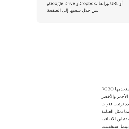
وGoogle Drive وDropbox، ورابط URL أو
من خلال سحبها إلى الصفحة.
 عينات الأحمر والأخضر
R أن القناة الرابعة
ى = معتم)، بينما تمثل العتامة
تباين الاتفاقية
، بينما استخدمت