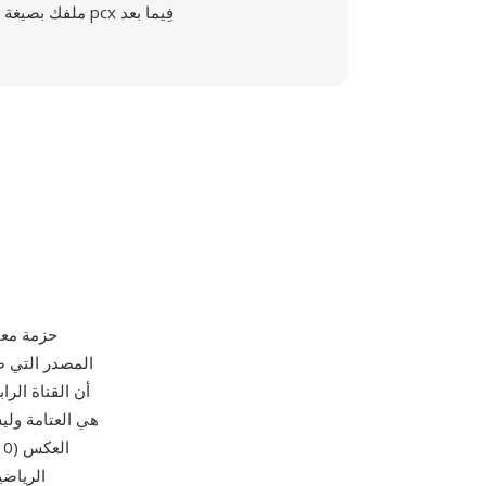
ملفك بصيغة pcx فِيما بعد
ا
الرياضي