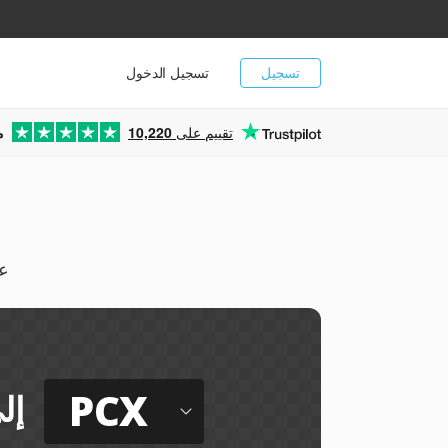
تسجيل
تسجيل الدخول
تقييم على
10,220
م
يمك
PCX
إل