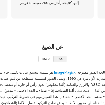
إليها كنتيجة (أكثر من 200 صيغة مدعومة)
عن الصيغ
RGBO
PCX
، حزمة معالجة الصور مفتوحة
ImageMagick
RGBO هو تسمية تنسيق بيانات بكسل خام يستخدمها
المصدر التي صدرت لأول مرة في 1990، وتمثل الصور كسلسلة مسطحة من قيم
والأزرق والعتامة (ألفا معكوس) بدون رأس أو حاوية أو ضغط. يحدد ترتيب قنوات GBO
هي العتامة وليس ألفا — حيث تمثل ألفا الشفافية (0 = شفاف، الحد الأقص
لعكس (0 = معتم، الحد الأقصى = شفاف). هذا التمييز مهم في خطوط التركيب حيث ت
ة للقناة الرابعة بين الأنظمة: بعض نماذج التركيب تعمل بالألفا (الشفافية)