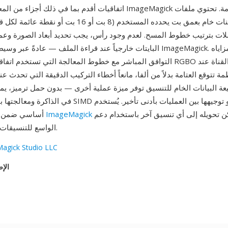
اتفاقيات أقدم بما في ذلك أجزاء من المعالجة الداخلية لـ ImageMagick تا
لات بترتيب خطوط المسح. لعدم وجود رأس، يجب تحديد أبعاد الصورة وعم
البايتات خارجياً عند قراءة الملف — عادةً عبر وسيطات سطر أوامر eMagick
التوافق المباشر مع خطوط المعالجة التي تستخدم اتفاقية العتامة: يلغي RGBO ال
ة تتوقع العتامة بدلاً من ألفا، مانعاً أخطاء التركيب الدقيقة التي تحدث ع
عة البيانات الخام للتنسيق توفر ميزة عملية أخرى — بدون حمل ترميز، يمك
ويمكن تحويله إلى أي تنسيق آخر باستخدام دعم
ImageMagick
أساسي ضمن سلاسل معالجة
ImageMagick الواسع للتنسيقات.
agick Studio LLC
الإص