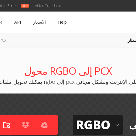
xt to Speech
Video Translator
Help
الأسعار
API
R
متاز
RGBO إلى X
محول RGBO إلى PCX
نك تحويل ملفات rgbo إلى pcx على الإنترنت وبشكل مجاني
RGBO
ى