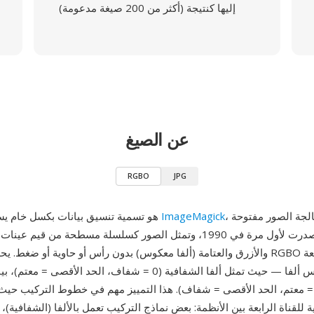
إليها كنتيجة (أكثر من 200 صيغة مدعومة)
عن الصيغ
RGBO
JPG
، حزمة معالجة الصور مفتوحة
ImageMagick
RGBO هو تسمية تنسيق بيانات بكسل خام يستخدمها
المصدر التي صدرت لأول مرة في 1990، وتمثل الصور كسلسلة مسطحة من قيم
والأزرق والعتامة (ألفا معكوس) بدون رأس أو حاوية أو ضغط. يحدد ترتيب قنوات GBO
هي العتامة وليس ألفا — حيث تمثل ألفا الشفافية (0 = شفاف، الحد الأقص
لعكس (0 = معتم، الحد الأقصى = شفاف). هذا التمييز مهم في خطوط التركيب حيث ت
ة للقناة الرابعة بين الأنظمة: بعض نماذج التركيب تعمل بالألفا (الشفافية)