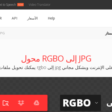
xt to Speech
Video Translator
Help
الأسعار
API
R
متاز
RGBO إلى G
محول RGBO إلى JPG
كنك تحويل ملفات rgbo إلى jpg على الإنترنت وبشكل مجاني
RGBO
ى