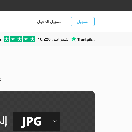
تسجيل
تسجيل الدخول
تقييم على
10,220
م
يم
JPG
إل