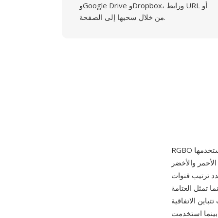
وGoogle Drive وDropbox، ورابط URL أو
من خلال سحبها إلى الصفحة.
 عينات الأحمر والأخضر
R أن القناة الرابعة
ى = معتم)، بينما تمثل العتامة
تباين الاتفاقية
، بينما استخدمت