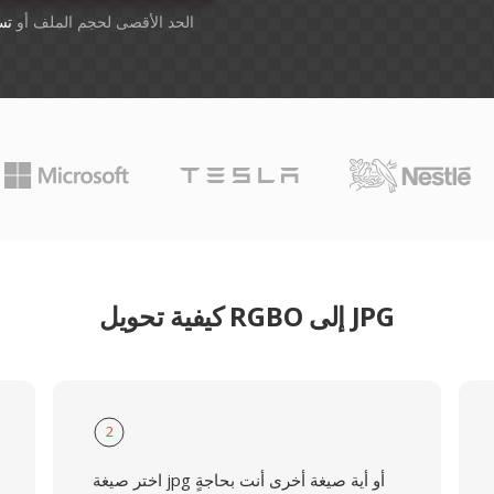
أسقِط الملفات هنا. 1 GB الحد الأقصى لحجم الملف أو
تس
كيفية تحويل RGBO إلى JPG
2
اختر صيغة jpg أو أية صيغة أخرى أنت بحاجةٍ