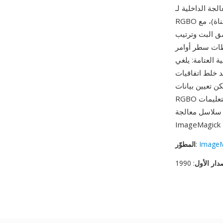
ريخياً العتامة. تحتوي ملفات
RGBO على بيانات عينات خام بعمق بت يحدده المستخدم (8 بت أو 16 بت أو نقطة عائمة لكل قناة)، مع
ق البت وترتيب
Imag. من أبرز مزاياه
حاجة لعكس القناة عند
ند خلط اتفاقيات
ن تعيين بيانات
RGBO في الذاكرة ومعالجتها بتعليمات SIMD أو توجيهها بين العمليات بأدنى تأخير. يُستخدم RGBO بشكل
ImageM
:
المطوّر
دار الأول
: 1990