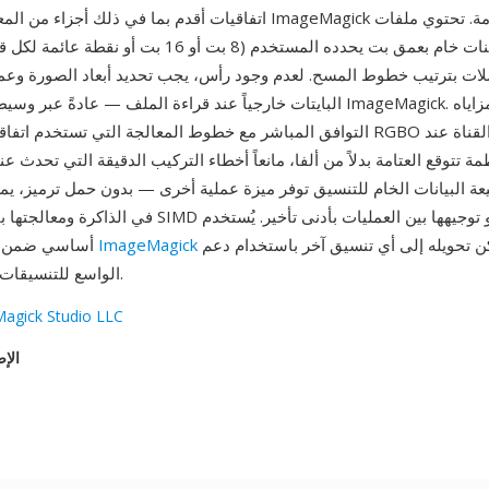
اتفاقيات أقدم بما في ذلك أجزاء من المعالجة الداخلية لـ ImageMagick تا
لات بترتيب خطوط المسح. لعدم وجود رأس، يجب تحديد أبعاد الصورة وعم
البايتات خارجياً عند قراءة الملف — عادةً عبر وسيطات سطر أوامر eMagick
التوافق المباشر مع خطوط المعالجة التي تستخدم اتفاقية العتامة: يلغي RGBO ال
ة تتوقع العتامة بدلاً من ألفا، مانعاً أخطاء التركيب الدقيقة التي تحدث ع
عة البيانات الخام للتنسيق توفر ميزة عملية أخرى — بدون حمل ترميز، يمك
ويمكن تحويله إلى أي تنسيق آخر باستخدام دعم
ImageMagick
أساسي ضمن سلاسل معالجة
ImageMagick الواسع للتنسيقات.
agick Studio LLC
الإص