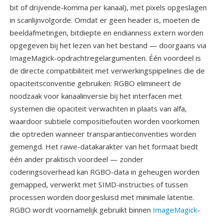
bit of drijvende-komma per kanaal), met pixels opgeslagen
in scanlijnvolgorde. Omdat er geen header is, moeten de
beeldafmetingen, bitdiepte en endianness extern worden
opgegeven bij het lezen van het bestand — doorgaans via
ImageMagick-opdrachtregelargumenten. Één voordeel is
de directe compatibiliteit met verwerkingspipelines die de
opaciteitsconventie gebruiken: RGBO elimineert de
noodzaak voor kanaalinversie bij het interfacen met
systemen die opaciteit verwachten in plaats van alfa,
waardoor subtiele compositiefouten worden voorkomen
die optreden wanneer transparantieconventies worden
gemengd. Het rawe-datakarakter van het formaat biedt
één ander praktisch voordeel — zonder
coderingsoverhead kan RGBO-data in geheugen worden
gemapped, verwerkt met SIMD-instructies of tussen
processen worden doorgesluisd met minimale latentie.
RGBO wordt voornamelijk gebruikt binnen
ImageMagick
-