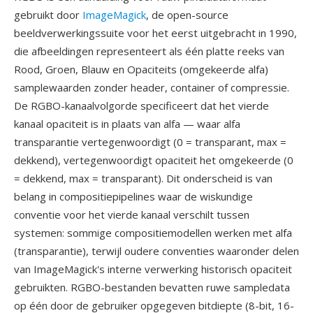
gebruikt door
ImageMagick
, de open-source
beeldverwerkingssuite voor het eerst uitgebracht in 1990,
die afbeeldingen representeert als één platte reeks van
Rood, Groen, Blauw en Opaciteits (omgekeerde alfa)
samplewaarden zonder header, container of compressie.
De RGBO-kanaalvolgorde specificeert dat het vierde
kanaal opaciteit is in plaats van alfa — waar alfa
transparantie vertegenwoordigt (0 = transparant, max =
dekkend), vertegenwoordigt opaciteit het omgekeerde (0
= dekkend, max = transparant). Dit onderscheid is van
belang in compositiepipelines waar de wiskundige
conventie voor het vierde kanaal verschilt tussen
systemen: sommige compositiemodellen werken met alfa
(transparantie), terwijl oudere conventies waaronder delen
van ImageMagick's interne verwerking historisch opaciteit
gebruikten. RGBO-bestanden bevatten ruwe sampledata
op één door de gebruiker opgegeven bitdiepte (8-bit, 16-