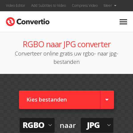
Video Editor
Add Subtitles to Video
Compress Video
Meer
RGBO naar JPG converter
Converteer online gratis uw rgbo- naar jpg-
bestanden
Kies bestanden
RGBO
JPG
naar