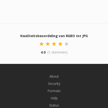
Kwaliteitsbeoordeling van RGBO tot JPG
4.0
(1 stemmen)
About
Security
Formats
Help
Status