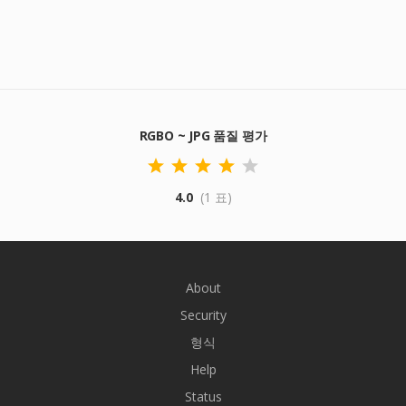
RGBO ~ JPG 품질 평가
4.0
(1 표)
About
Security
형식
Help
Status