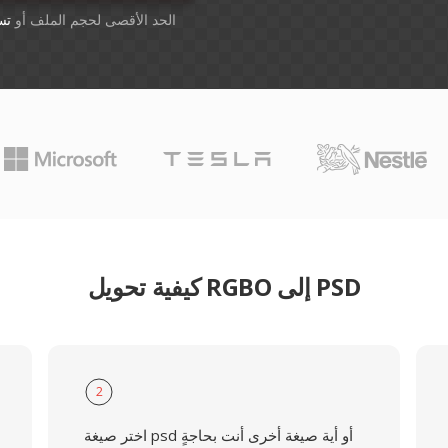
أسقِط الملفات هنا. 1 GB الحد الأقصى لحجم الملف أو
تس
كيفية تحويل RGBO إلى PSD
2
اختر صيغة psd أو أية صيغة أخرى أنت بحاجةٍ