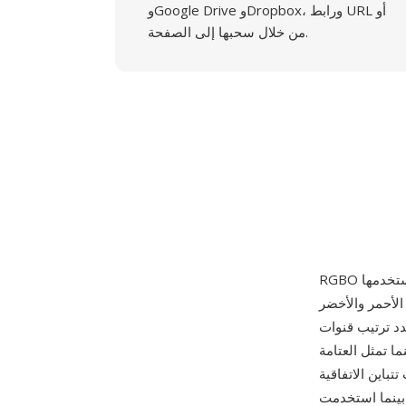
وGoogle Drive وDropbox، ورابط URL أو
من خلال سحبها إلى الصفحة.
 عينات الأحمر والأخضر
R أن القناة الرابعة
ى = معتم)، بينما تمثل العتامة
تباين الاتفاقية
، بينما استخدمت