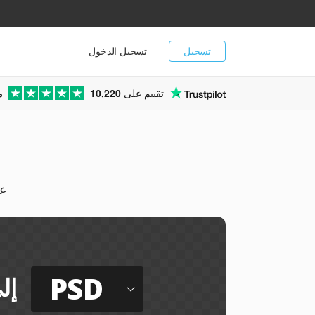
تسجيل
تسجيل الدخول
تقييم على
10,220
م
يمك
PSD
إل