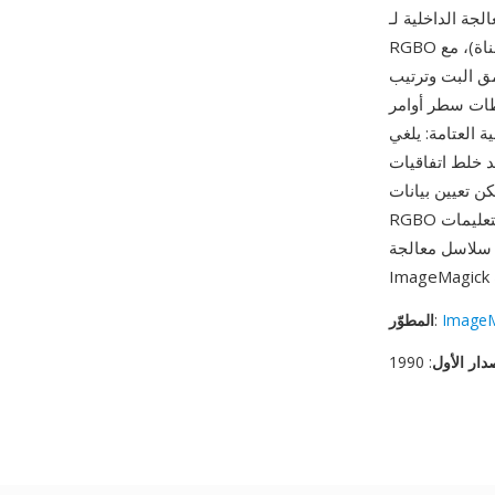
ريخياً العتامة. تحتوي ملفات
RGBO على بيانات عينات خام بعمق بت يحدده المستخدم (8 بت أو 16 بت أو نقطة عائمة لكل قناة)، مع
ق البت وترتيب
Imag. من أبرز مزاياه
حاجة لعكس القناة عند
ند خلط اتفاقيات
ن تعيين بيانات
RGBO في الذاكرة ومعالجتها بتعليمات SIMD أو توجيهها بين العمليات بأدنى تأخير. يُستخدم RGBO بشكل
ImageM
:
المطوّر
دار الأول
: 1990