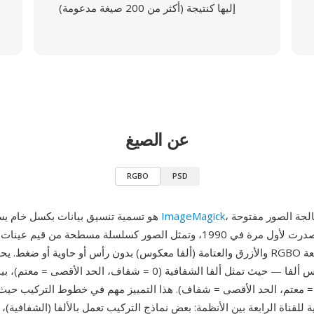
إليها كنتيجة (أكثر من 200 صيغة مدعومة)
عن الصيغ
RGBO
PSD
، حزمة معالجة الصور مفتوحة
ImageMagick
RGBO هو تسمية تنسيق بيانات بكسل خام يستخدمها
المصدر التي صدرت لأول مرة في 1990، وتمثل الصور كسلسلة مسطحة من قيم
والأزرق والعتامة (ألفا معكوس) بدون رأس أو حاوية أو ضغط. يحدد ترتيب قنوات GBO
هي العتامة وليس ألفا — حيث تمثل ألفا الشفافية (0 = شفاف، الحد الأقص
لعكس (0 = معتم، الحد الأقصى = شفاف). هذا التمييز مهم في خطوط التركيب حيث ت
ة للقناة الرابعة بين الأنظمة: بعض نماذج التركيب تعمل بالألفا (الشفافية)