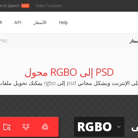
xt to Speech
Video Translator
Help
الأسعار
API
R
متاز
RGBO إلى D
محول RGBO إلى PSD
نك تحويل ملفات rgbo إلى psd على الإنترنت وبشكل مجاني
RGBO
ى