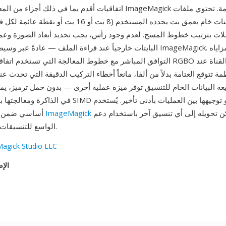
اتفاقيات أقدم بما في ذلك أجزاء من المعالجة الداخلية لـ ImageMagick تا
لات بترتيب خطوط المسح. لعدم وجود رأس، يجب تحديد أبعاد الصورة وعم
البايتات خارجياً عند قراءة الملف — عادةً عبر وسيطات سطر أوامر eMagick
التوافق المباشر مع خطوط المعالجة التي تستخدم اتفاقية العتامة: يلغي RGBO ال
ة تتوقع العتامة بدلاً من ألفا، مانعاً أخطاء التركيب الدقيقة التي تحدث ع
عة البيانات الخام للتنسيق توفر ميزة عملية أخرى — بدون حمل ترميز، يمك
ويمكن تحويله إلى أي تنسيق آخر باستخدام دعم
ImageMagick
أساسي ضمن سلاسل معالجة
ImageMagick الواسع للتنسيقات.
agick Studio LLC
الإص