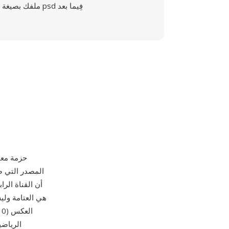
ملفك بصيغة psd فِيما بعد
ا
الرياضي