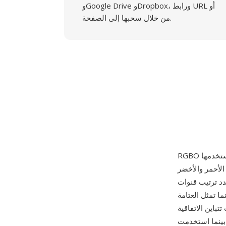
وGoogle Drive وDropbox، ورابط URL أو
من خلال سحبها إلى الصفحة.
 عينات الأحمر والأخضر
R أن القناة الرابعة
ى = معتم)، بينما تمثل العتامة
تباين الاتفاقية
، بينما استخدمت