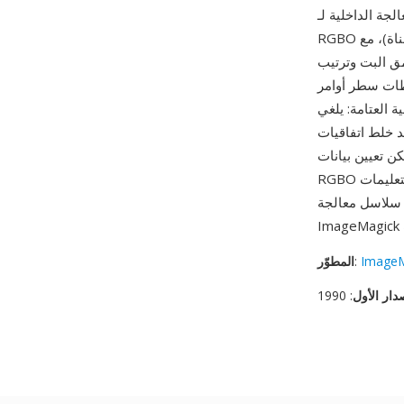
ريخياً العتامة. تحتوي ملفات
RGBO على بيانات عينات خام بعمق بت يحدده المستخدم (8 بت أو 16 بت أو نقطة عائمة لكل قناة)، مع
ق البت وترتيب
Imag. من أبرز مزاياه
حاجة لعكس القناة عند
ند خلط اتفاقيات
ن تعيين بيانات
RGBO في الذاكرة ومعالجتها بتعليمات SIMD أو توجيهها بين العمليات بأدنى تأخير. يُستخدم RGBO بشكل
ImageM
:
المطوّر
دار الأول
: 1990