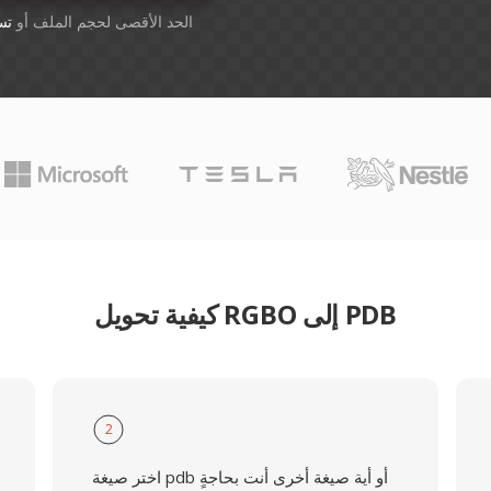
أسقِط الملفات هنا. 1 GB الحد الأقصى لحجم الملف أو
تس
كيفية تحويل RGBO إلى PDB
2
اختر صيغة pdb أو أية صيغة أخرى أنت بحاجةٍ