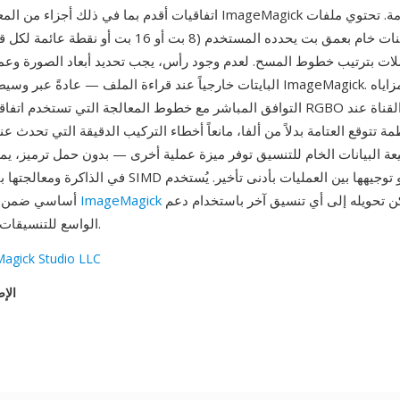
اتفاقيات أقدم بما في ذلك أجزاء من المعالجة الداخلية لـ ImageMagick تا
لات بترتيب خطوط المسح. لعدم وجود رأس، يجب تحديد أبعاد الصورة وعم
البايتات خارجياً عند قراءة الملف — عادةً عبر وسيطات سطر أوامر eMagick
التوافق المباشر مع خطوط المعالجة التي تستخدم اتفاقية العتامة: يلغي RGBO ال
ة تتوقع العتامة بدلاً من ألفا، مانعاً أخطاء التركيب الدقيقة التي تحدث ع
عة البيانات الخام للتنسيق توفر ميزة عملية أخرى — بدون حمل ترميز، يمك
ويمكن تحويله إلى أي تنسيق آخر باستخدام دعم
ImageMagick
أساسي ضمن سلاسل معالجة
ImageMagick الواسع للتنسيقات.
agick Studio LLC
الإص