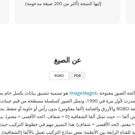
إليها كنتيجة (أكثر من 200 صيغة مدعومة)
عن الصيغ
RGBO
PDB
، حزمة معالجة الصور مفتوحة
ImageMagick
RGBO هو تسمية تنسيق بيانات بكسل خام يستخدمها
المصدر التي صدرت لأول مرة في 1990، وتمثل الصور كسلسلة مسطحة من قيم
والأزرق والعتامة (ألفا معكوس) بدون رأس أو حاوية أو ضغط. يحدد ترتيب قنوات GBO
هي العتامة وليس ألفا — حيث تمثل ألفا الشفافية (0 = شفاف، الحد الأقص
لعكس (0 = معتم، الحد الأقصى = شفاف). هذا التمييز مهم في خطوط التركيب حيث ت
ة للقناة الرابعة بين الأنظمة: بعض نماذج التركيب تعمل بالألفا (الشفافية)