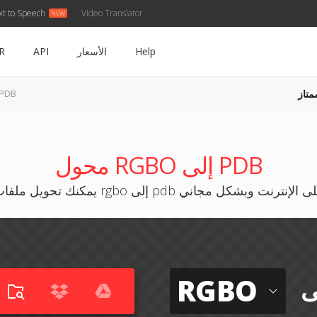
xt to Speech
Video Translator
Help
الأسعار
API
R
متاز
RGBO إلى B
محول RGBO إلى PDB
نك تحويل ملفات rgbo إلى pdb على الإنترنت وبشكل مجاني
RGBO
ى