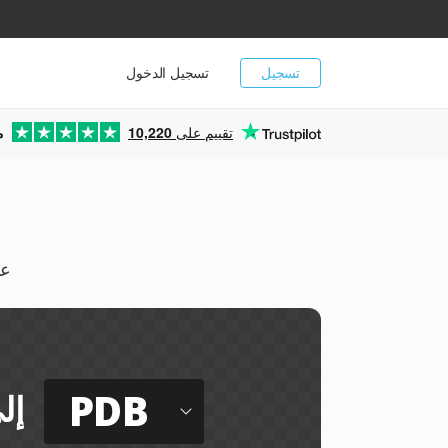
تسجيل
تسجيل الدخول
تقييم على
10,220
م
يمك
PDB
إل