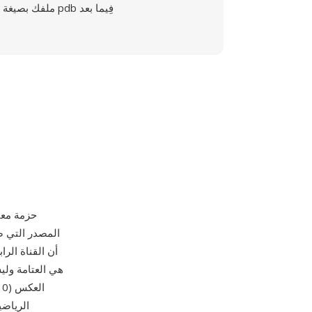
ملفك بصيغة pdb فِيما بعد
ا
الرياضي