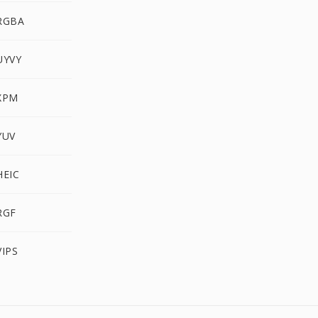
RGBA
UYVY
XPM
YUV
EIC
RGF
IPS