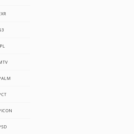
EXR
G3
PL
MTV
PALM
PCT
PICON
PSD