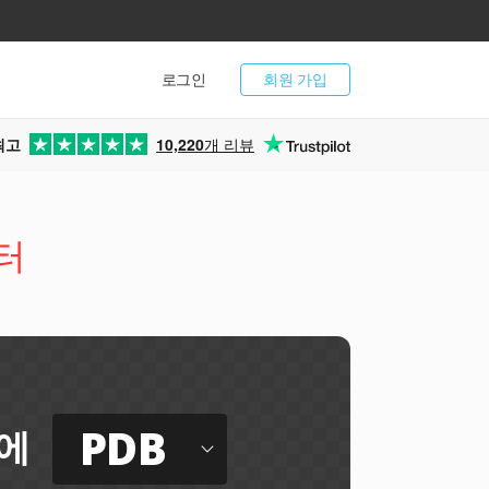
로그인
회원 가입
최고
10,220
개 리뷰
터
PDB
에