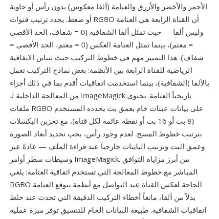
الأحمر والأخضر والأزرق والعتامة (ألفا معكوس) بدون رأس أو حاوية
أو ضغط. يحدد ترتيب قنوات RGBO أن القناة الرابعة هي العتامة
وليس ألفا — حيث تمثل ألفا الشفافية (0 = شفاف، الحد الأقصى
= معتم)، بينما تمثل العتامة العكس (0 = معتم، الحد الأقصى =
شفاف). هذا التمييز مهم في خطوط التركيب حيث تتباين الاتفاقية
الرياضية للقناة الرابعة بين الأنظمة: بعض نماذج التركيب تعمل
بالألفا (الشفافية)، بينما استخدمت اتفاقيات أقدم بما في ذلك أجزاء
من المعالجة الداخلية لـ ImageMagick تاريخياً العتامة. تحتوي
ملفات RGBO على بيانات عينات خام بعمق بت يحدده المستخدم
(8 بت أو 16 بت أو نقطة عائمة لكل قناة)، مع تخزين البكسلات
بترتيب خطوط المسح. لعدم وجود رأس، يجب تحديد أبعاد الصورة
وعمق البت وترتيب البايتات خارجياً عند قراءة الملف — عادةً عبر
وسيطات سطر أوامر ImageMagick. من أبرز مزاياه التوافق
المباشر مع خطوط المعالجة التي تستخدم اتفاقية العتامة: يلغي
RGBO الحاجة لعكس القناة عند التواصل مع أنظمة تتوقع العتامة
بدلاً من ألفا، مانعاً أخطاء التركيب الدقيقة التي تحدث عند خلط
اتفاقيات الشفافية. طبيعة البيانات الخام للتنسيق توفر ميزة عملية