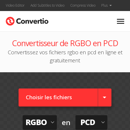
Video Editor
Add Subtitles to Video
Compress Video
Plus
Convertisseur de RGBO en PCD
Convertissez vos fichiers rgbo en pcd en ligne et
gratuitement
Choisir les fichiers
RGBO
PCD
en