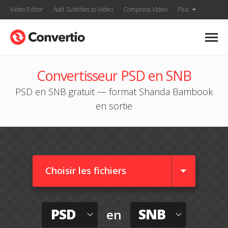
Video Editor
Add Subtitles to Video
Compress Video
Plus
Convertisseur PSD en SNB
PSD en SNB gratuit — format Shanda Bambook
en sortie
Choisir les fichiers
PSD
SNB
en