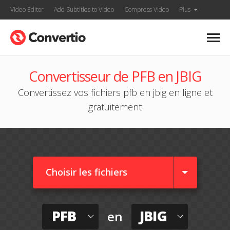
Video Editor
Add Subtitles to Video
Compress Video
Plus
Convertisseur de PFB en JBIG
Convertissez vos fichiers pfb en jbig en ligne et
gratuitement
Choisir les fichiers
PFB
JBIG
en