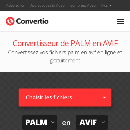
Video Editor
Add Subtitles to Video
Compress Video
Plus
Convertisseur de PALM en AVIF
Convertissez vos fichiers palm en avif en ligne et
gratuitement
Choisir les fichiers
PALM
AVIF
en