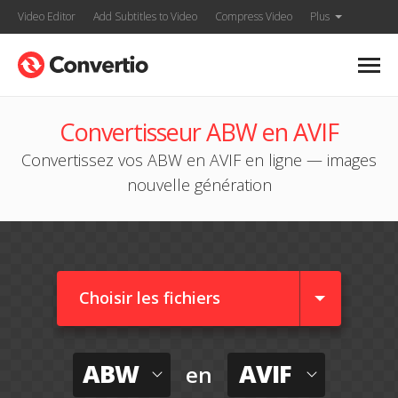
Video Editor
Add Subtitles to Video
Compress Video
Plus
Convertisseur ABW en AVIF
Convertissez vos ABW en AVIF en ligne — images
nouvelle génération
Choisir les fichiers
ABW
AVIF
en