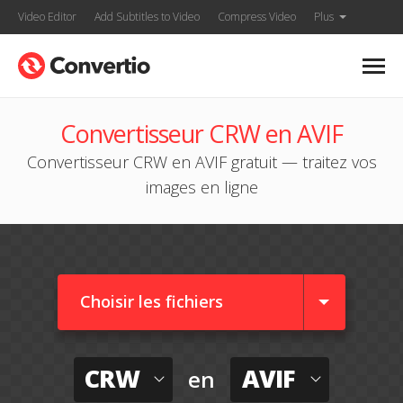
Video Editor
Add Subtitles to Video
Compress Video
Plus
Convertisseur CRW en AVIF
Convertisseur CRW en AVIF gratuit — traitez vos
images en ligne
Choisir les fichiers
CRW
AVIF
en