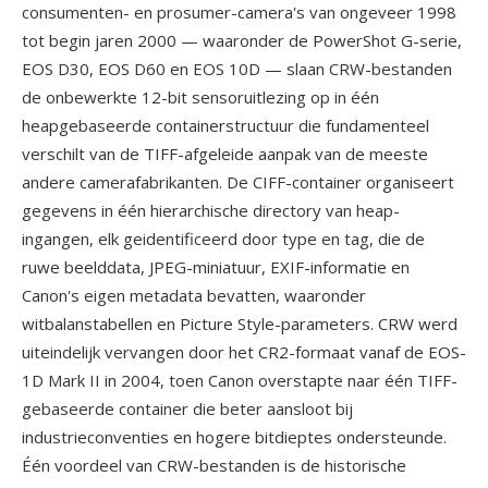
consumenten- en prosumer-camera's van ongeveer 1998
tot begin jaren 2000 — waaronder de PowerShot G-serie,
EOS D30, EOS D60 en EOS 10D — slaan CRW-bestanden
de onbewerkte 12-bit sensoruitlezing op in één
heapgebaseerde containerstructuur die fundamenteel
verschilt van de TIFF-afgeleide aanpak van de meeste
andere camerafabrikanten. De CIFF-container organiseert
gegevens in één hierarchische directory van heap-
ingangen, elk geidentificeerd door type en tag, die de
ruwe beelddata, JPEG-miniatuur, EXIF-informatie en
Canon's eigen metadata bevatten, waaronder
witbalanstabellen en Picture Style-parameters. CRW werd
uiteindelijk vervangen door het CR2-formaat vanaf de EOS-
1D Mark II in 2004, toen Canon overstapte naar één TIFF-
gebaseerde container die beter aansloot bij
industrieconventies en hogere bitdieptes ondersteunde.
Één voordeel van CRW-bestanden is de historische