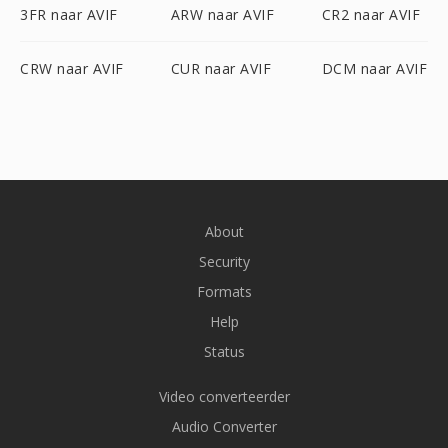
3FR naar AVIF
ARW naar AVIF
CR2 naar AVIF
CRW naar AVIF
CUR naar AVIF
DCM naar AVIF
About
Security
Formats
Help
Status
Video converteerder
Audio Converter