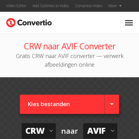
Video Editor
Add Subtitles to Video
Compress Video
Meer
CRW naar AVIF Converter
Gratis CRW naar AVIF converter — verwerk
afbeeldingen online
Kies bestanden
CRW
AVIF
naar