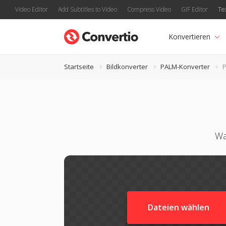
Video Editor
Add Subtitles to Video
Compress Video
GIF Editor
Te
Konvertieren
Startseite
Bildkonverter
PALM-Konverter
P
Wa
Dateien wählen