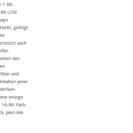
 1-Bit-
-Bit (256
maps
tiefe, gefolgt
che
erstützt auch
efen
keiten des
len
990er und
nhalten jener
ehrfach-
ine einzige
 16-Bit-Farb-
 pilot-link-