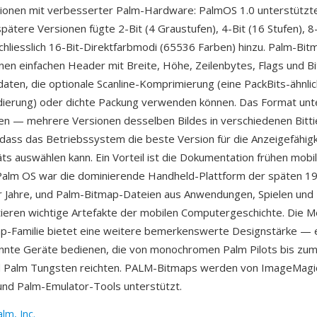
ionen mit verbesserter Palm-Hardware: PalmOS 1.0 unterstützte
ätere Versionen fügte 2-Bit (4 Graustufen), 4-Bit (16 Stufen), 8
chliesslich 16-Bit-Direktfarbmodi (65536 Farben) hinzu. Palm-Bit
en einfachen Header mit Breite, Höhe, Zeilenbytes, Flags und Bit
daten, die optionale Scanline-Komprimierung (eine PackBits-ähnli
ierung) oder dichte Packung verwenden können. Das Format unt
en — mehrere Versionen desselben Bildes in verschiedenen Bitti
dass das Betriebssystem die beste Version für die Anzeigefähig
äts auswählen kann. Ein Vorteil ist die Dokumentation frühen mobi
Palm OS war die dominierende Handheld-Plattform der späten 1
 Jahre, und Palm-Bitmap-Dateien aus Anwendungen, Spielen und I
ieren wichtige Artefakte der mobilen Computergeschichte. Die M
ap-Familie bietet eine weitere bemerkenswerte Designstärke — e
nte Geräte bedienen, die von monochromen Palm Pilots bis zum
 Palm Tungsten reichten. PALM-Bitmaps werden von ImageMagick,
nd Palm-Emulator-Tools unterstützt.
lm, Inc.