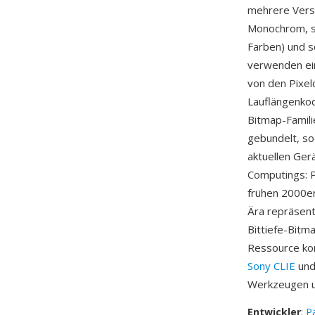
mehrere Vers
Monochrom, sp
Farben) und s
verwenden ein
von den Pixel
Lauflängenkod
Bitmap-Famili
gebundelt, so
aktuellen Ger
Computings: 
frühen 2000er
Ära repräsent
Bittiefe-Bitm
Ressource kon
Sony CLIE
und
Werkzeugen u
Entwickler
:
Pa