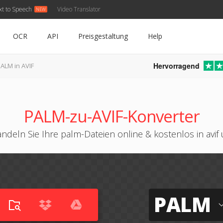
xt to Speech
Video Translator
OCR
API
Preisgestaltung
Help
Hervorragend
ALM in AVIF
PALM-zu-AVIF-Konverter
ndeln Sie Ihre palm-Dateien online & kostenlos in avif
PALM