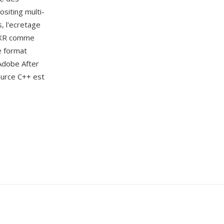
ositing multi-
, l'ecretage
'EXR comme
e format
Adobe After
ource C++ est