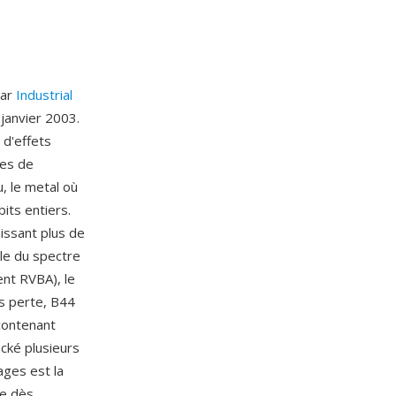
par
Industrial
 janvier 2003.
d'effets
ges de
, le metal où
its entiers.
nissant plus de
le du spectre
nt RVBA), le
ns perte, B44
 contenant
cké plusieurs
ages est la
ge dès