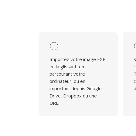
1
Importez votre image EXR
S
en la glissant, en
c
parcourant votre
T
ordinateur, ou en
c
important depuis Google
d
Drive, Dropbox ou une
URL.