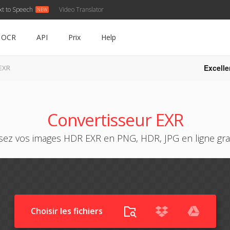
xt to Speech
Video Translator
OCR
API
Prix
Help
Excelle
 EXR
Convertisseur EXR
sez vos images HDR EXR en PNG, HDR, JPG en ligne gr
Choisir les fichiers