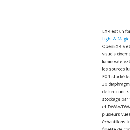
EXR est un fo
Light & Magic
OpenEXR a été
visuels cinem
luminosité ex
les sources l
EXR stocké les
30 diaphragme
de luminance.
stockage par 
et DWAA/DWAB 
plusieurs vue
échantillons t
fidélité de co