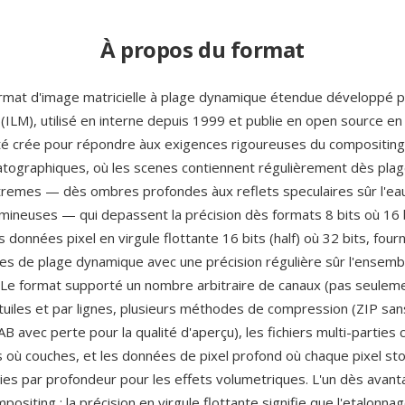
À propos du format
rmat d'image matricielle à plage dynamique étendue développé 
(ILM), utilisé en interne depuis 1999 et publie en open source en
 crée pour répondre àux exigences rigoureuses du compositing 
atographiques, où les scenes contiennent régulièrement dès pla
tremes — dès ombres profondes àux reflets speculaires sûr l'eau
umineuses — qui depassent la précision dès formats 8 bits où 16 b
 données pixel en virgule flottante 16 bits (half) où 32 bits, four
s de plage dynamique avec une précision régulière sûr l'ensemb
 Le format supporté un nombre arbitraire de canaux (pas seuleme
tuiles et par lignes, plusieurs méthodes de compression (ZIP sa
avec perte pour la qualité d'aperçu), les fichiers multi-parties
s où couches, et les données de pixel profond où chaque pixel sto
ries par profondeur pour les effets volumetriques. L'un dès avant
mpositing : la précision en virgule flottante signifie que l'etalonna