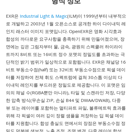
형식 정보
EXR은
Industrial Light & Magic
(ILM)이 1999년부터 내부적으
로 개발하고 2003년 1월 오픈소스로 공개한 하이 다이내믹 레
인지 래스터 이미지 포맷입니다. OpenEXR은 영화 시각효과
합성의 까다로운 요구사항을 충족하기 위해 만들어졌으며, 장
면에는 깊은 그림자부터 물, 금속, 광원의 스펙큘러 하이라이
트까지 8비트 또는 16비트 정수 포맷의 정밀도를 초과하는 극
단적인 밝기 범위가 일상적으로 포함됩니다. EXR은 채널당 16
비트 부동소수점(half) 또는 32비트 부동소수점으로 픽셀 데이
터를 저장하여 전체 휘도 스펙트럼에 걸쳐 30스톱 이상의 다
이내믹 레인지를 부드러운 정밀도로 제공합니다. 이 포맷은 임
의의 채널 수(RGBA뿐만 아니라), 타일 및 스캔라인 저장, 다양
한 압축 방식(무손실 ZIP, 손실 B44 및 DWAA/DWAB), 다중
뷰 또는 레이어를 포함하는 멀티파트 파일, 볼류메트릭 효과를
위해 각 픽셀이 여러 깊이 정렬 샘플을 저장하는 딥 픽셀 데이
터를 지원합니다. 합성 충실도 면에서의 장점은 부동소수점 정
밀도 덕분에 색보정, 노출 조정, 조명 변경, 다중 레이어 합성