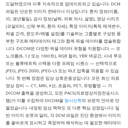
도달하였으며 이후 지속적으로 업데이트되고 있습니다. DCM
파일은 단순한 이미지 컨테이너 이상입니다: 환자 정보(이름,
ID, 생년월일), 검사 정보(날짜, 의뢰 의사, 설명), 영상 시리즈
(모달리티, 신체 부위, 환자 자세), 특정 이미지(획득 매개변수,
픽셀 간격, 윈도우/레벨 설정)를 기술하는 그룹별로 구성된 풍
부한 구조화 메타데이터 태그와 함께 픽셀 데이터를 캡슐화합
니다. DICOM은 다양한 픽셀 데이터 유형을 지원합니다 — 모
노크롬(8, 12 또는 16비트), RGB 컬러, YBR 색공간, 시네 루프
또는 볼류메트릭 스택용 다중 프레임 시퀀스 — 선택적으로
JPEG, JPEG 2000, JPEG-LS 또는 RLE 압축을 적용할 수 있습
니다. 첫 번째 장점은 임상 상호운용성입니다: 모든 최신 의료
영상 장비 — CT, MRI, X선, 초음파, PET, 유방촬영 — 가
DICOM 출력을 생성하고, 모든 PACS(의료영상저장전송시스
템)가 이를 수집하여 DICOM을
방사선학
의 보편적 언어로 만
들었습니다. 내장된 임상 맥락도 또 다른 핵심 강점입니다: 일
반 이미지 포맷과 달리, 각 DCM 파일은 진단 환경에서 이미지
를 올바르게 표시하고 측정하며 해석하는 데 필요한 메타데이