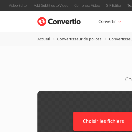
Video Editor
Add Subtitles to Video
Compress Video
GIF Editor
Te
Convertir
Accueil
Convertisseur de polices
Convertisseu
Co
Choisir les fichiers