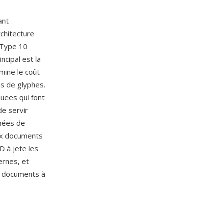
ant
chitecture
, Type 10
cipal est la
mine le coût
ms de glyphes.
uees qui font
e servir
nnées de
ux documents
D à jete les
ernes, et
e documents à