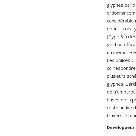
glyphes par d
ordonnanceme
considérablem
définit trois 
(Type 3 à cle
gestion effic
en mémoire et
Les polices C
correspondre 
plusieurs sch
glyphes. L'ar
de n'embarquer
basés de la p
reste active 
travers le mo
Développeur