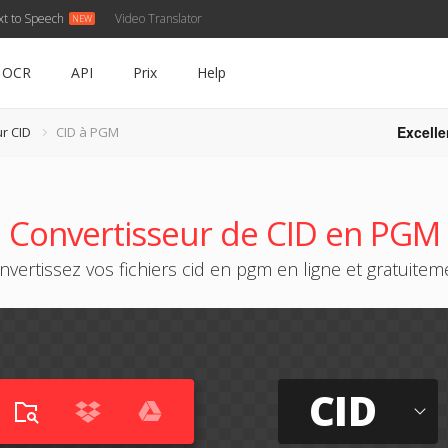
xt to Speech
Video Translator
OCR
API
Prix
Help
Excelle
r CID
CID à PGM
Convertisseur de CID en PGM
nvertissez vos fichiers cid en pgm en ligne et gratuitem
CID