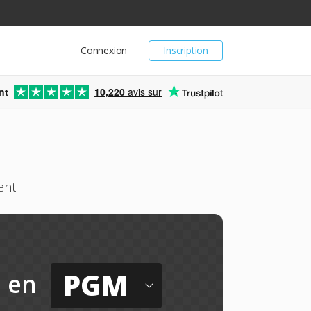
Connexion
Inscription
nt
10,220
avis sur
ent
PGM
en