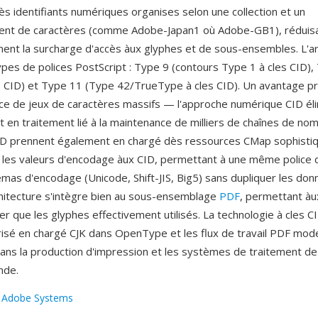
ès identifiants numériques organises selon une collection et un
nt de caractères (comme Adobe-Japan1 où Adobe-GB1), réduis
ent la surcharge d'accès àux glyphes et de sous-ensembles. L'ar
types de polices PostScript : Type 9 (contours Type 1 à cles CID)
s CID) et Type 11 (Type 42/TrueType à cles CID). Un avantage prin
ace de jeux de caractères massifs — l'approche numérique CID éli
 en traitement lié à la maintenance de milliers de chaînes de no
ID prennent également en chargé dès ressources CMap sophistiq
les valeurs d'encodage àux CID, permettant à une même police d
émas d'encodage (Unicode, Shift-JIS, Big5) sans dupliquer les do
chitecture s'intègre bien au sous-ensemblage
PDF
, permettant à
 que les glyphes effectivement utilisés. La technologie à cles CI
risé en chargé CJK dans OpenType et les flux de travail PDF mod
dans la production d'impression et les systèmes de traitement d
nde.
:
Adobe Systems