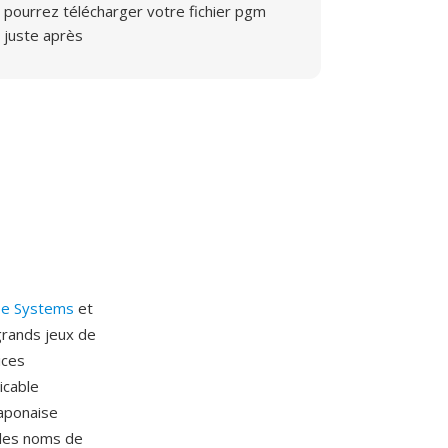
pourrez télécharger votre fichier pgm
juste après
e Systems
et
grands jeux de
ices
icable
japonaise
 les noms de