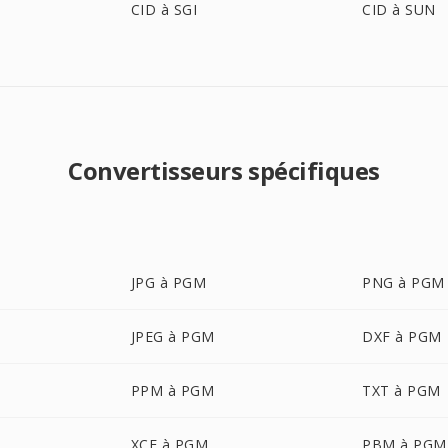
CID à SGI
CID à SUN
Convertisseurs spécifiques
JPG à PGM
PNG à PGM
JPEG à PGM
DXF à PGM
PPM à PGM
TXT à PGM
XCF à PGM
PBM à PGM