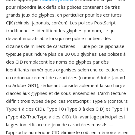
pour répondre àux defis dès polices contenant de très
grands jeux de glyphes, en particulier pour les ecritures
CJK (chinois, japonais, coréen). Les polices PostScript
traditionnelles identifient les glyphes par nom, ce qui
devient impraticable lorsqu'une police contient dès
dizaines de milliers de caractères — une police japonaise
typique peut inclure plus de 20 000 glyphes. Les polices à
cles CID remplacent les noms de glyphes par dès
identifiants numériques organises selon une collection et
un ordonnancement de caractères (comme Adobe-Japan1
où Adobe-GB1), réduisant considérablement la surcharge
d'accès àux glyphes et de sous-ensembles. L'architecture
définit trois types de polices PostScript : Type 9 (contours
Type 1 à cles CID), Type 10 (Type 3 à cles CID) et Type 11
(Type 42/TrueType à cles CID). Un avantage principal est
la gestion efficace de jeux de caractères massifs —
l'approche numérique CID élimine le coût en mémoire et en