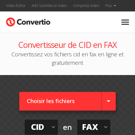
Video Editor
Add Subtitles to Video
Compress Video
Plus
Convertisseur de CID en FAX
Convertissez vos fichiers cid en fax en ligne et
gratuitement
Choisir les fichiers
CID
FAX
en