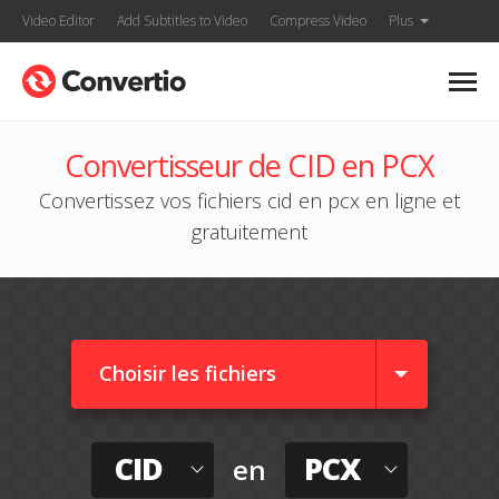
Video Editor
Add Subtitles to Video
Compress Video
Plus
Convertisseur de CID en PCX
Convertissez vos fichiers cid en pcx en ligne et
gratuitement
Choisir les fichiers
CID
PCX
en