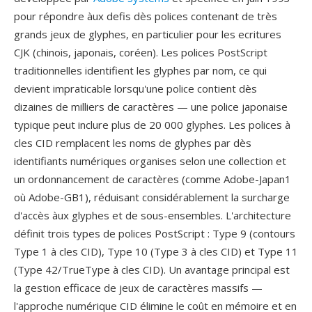
pour répondre àux defis dès polices contenant de très
grands jeux de glyphes, en particulier pour les ecritures
CJK (chinois, japonais, coréen). Les polices PostScript
traditionnelles identifient les glyphes par nom, ce qui
devient impraticable lorsqu'une police contient dès
dizaines de milliers de caractères — une police japonaise
typique peut inclure plus de 20 000 glyphes. Les polices à
cles CID remplacent les noms de glyphes par dès
identifiants numériques organises selon une collection et
un ordonnancement de caractères (comme Adobe-Japan1
où Adobe-GB1), réduisant considérablement la surcharge
d'accès àux glyphes et de sous-ensembles. L'architecture
définit trois types de polices PostScript : Type 9 (contours
Type 1 à cles CID), Type 10 (Type 3 à cles CID) et Type 11
(Type 42/TrueType à cles CID). Un avantage principal est
la gestion efficace de jeux de caractères massifs —
l'approche numérique CID élimine le coût en mémoire et en