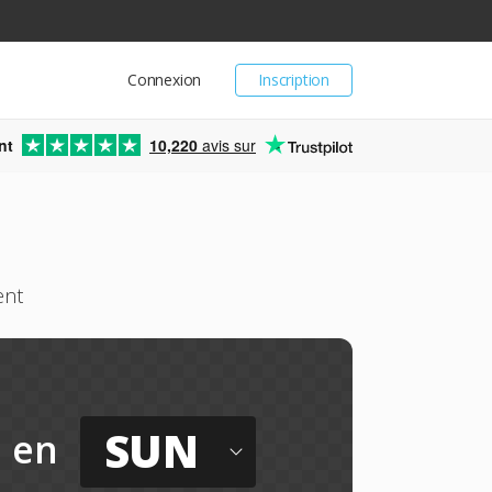
Connexion
Inscription
nt
10,220
avis sur
ent
SUN
en