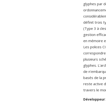
glyphes par d
ordonnanceme
considérablem
définit trois 
(Type 3 à cle
gestion effic
en mémoire et
Les polices C
correspondre 
plusieurs sch
glyphes. L'ar
de n'embarquer
basés de la p
reste active 
travers le mo
Développeur