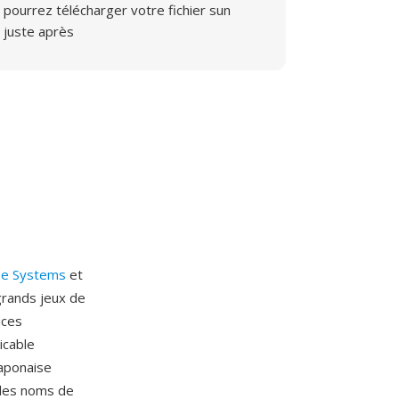
pourrez télécharger votre fichier sun
juste après
e Systems
et
grands jeux de
ices
icable
japonaise
 les noms de