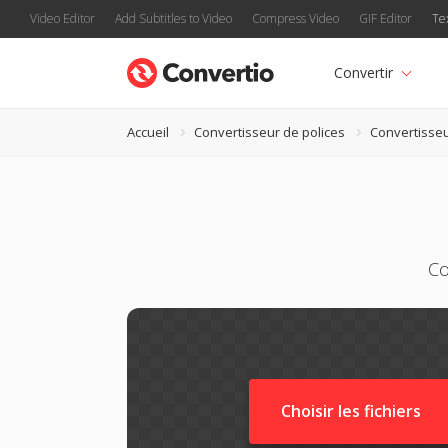
Video Editor
Add Subtitles to Video
Compress Video
GIF Editor
Te
Convertir
Accueil
Convertisseur de polices
Convertisseu
Co
Choisir les fichiers