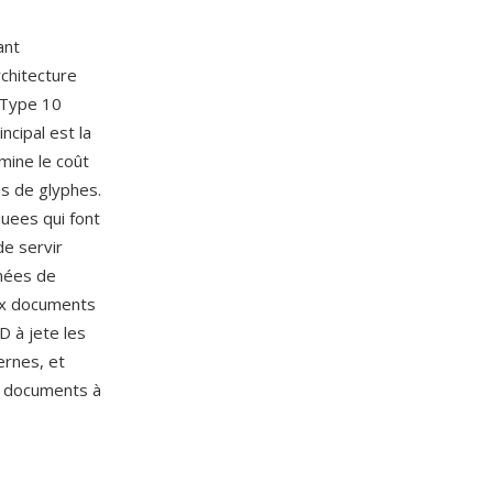
ant
chitecture
, Type 10
cipal est la
mine le coût
ms de glyphes.
uees qui font
e servir
nnées de
ux documents
D à jete les
ernes, et
e documents à