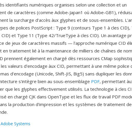
ès identifiants numériques organises selon une collection et un
nt de caractères (comme Adobe-Japan1 où Adobe-GB1), réduis
ent la surcharge d'accès àux glyphes et de sous-ensembles. L'ar
types de polices PostScript : Type 9 (contours Type 1 à cles CID)
s CID) et Type 11 (Type 42/TrueType à cles CID). Un avantage prin
ace de jeux de caractères massifs — l'approche numérique CID éli
 en traitement lié à la maintenance de milliers de chaînes de no
ID prennent également en chargé dès ressources CMap sophistiq
les valeurs d'encodage àux CID, permettant à une même police d
émas d'encodage (Unicode, Shift-JIS, Big5) sans dupliquer les do
chitecture s'intègre bien au sous-ensemblage
PDF
, permettant à
 que les glyphes effectivement utilisés. La technologie à cles CI
risé en chargé CJK dans OpenType et les flux de travail PDF mod
dans la production d'impression et les systèmes de traitement d
nde.
:
Adobe Systems