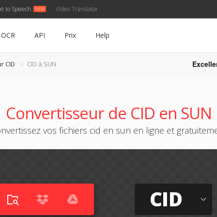
xt to Speech
Video Translator
OCR
API
Prix
Help
Excelle
r CID
CID à SUN
Convertisseur de CID en SUN
nvertissez vos fichiers cid en sun en ligne et gratuitem
CID