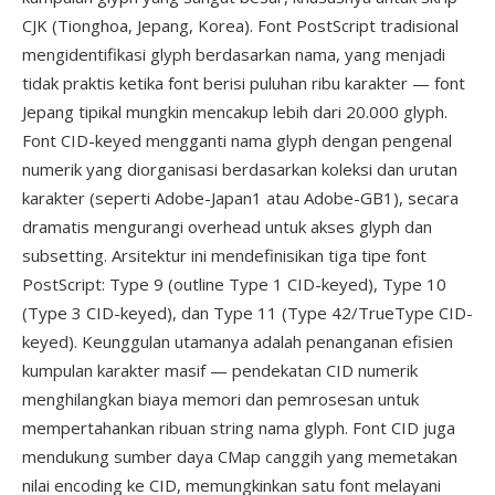
CJK (Tionghoa, Jepang, Korea). Font PostScript tradisional
mengidentifikasi glyph berdasarkan nama, yang menjadi
tidak praktis ketika font berisi puluhan ribu karakter — font
Jepang tipikal mungkin mencakup lebih dari 20.000 glyph.
Font CID-keyed mengganti nama glyph dengan pengenal
numerik yang diorganisasi berdasarkan koleksi dan urutan
karakter (seperti Adobe-Japan1 atau Adobe-GB1), secara
dramatis mengurangi overhead untuk akses glyph dan
subsetting. Arsitektur ini mendefinisikan tiga tipe font
PostScript: Type 9 (outline Type 1 CID-keyed), Type 10
(Type 3 CID-keyed), dan Type 11 (Type 42/TrueType CID-
keyed). Keunggulan utamanya adalah penanganan efisien
kumpulan karakter masif — pendekatan CID numerik
menghilangkan biaya memori dan pemrosesan untuk
mempertahankan ribuan string nama glyph. Font CID juga
mendukung sumber daya CMap canggih yang memetakan
nilai encoding ke CID, memungkinkan satu font melayani