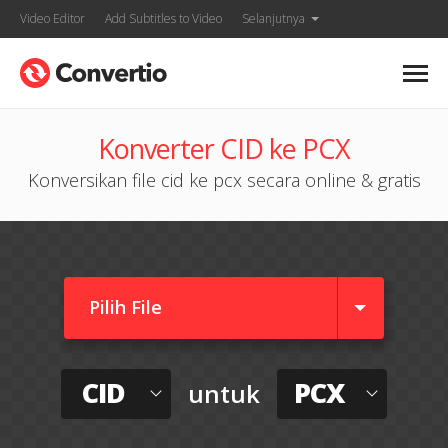
Video Editor
Add Subtitles to Video
Selanjutnya
Konverter CID ke PCX
Konversikan file cid ke pcx secara online & gratis
Pilih File
CID
PCX
untuk