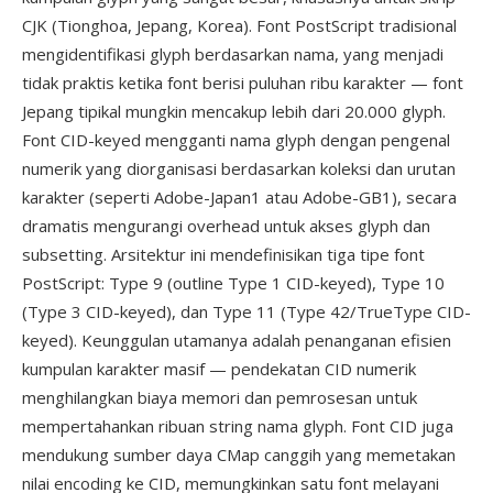
CJK (Tionghoa, Jepang, Korea). Font PostScript tradisional
mengidentifikasi glyph berdasarkan nama, yang menjadi
tidak praktis ketika font berisi puluhan ribu karakter — font
Jepang tipikal mungkin mencakup lebih dari 20.000 glyph.
Font CID-keyed mengganti nama glyph dengan pengenal
numerik yang diorganisasi berdasarkan koleksi dan urutan
karakter (seperti Adobe-Japan1 atau Adobe-GB1), secara
dramatis mengurangi overhead untuk akses glyph dan
subsetting. Arsitektur ini mendefinisikan tiga tipe font
PostScript: Type 9 (outline Type 1 CID-keyed), Type 10
(Type 3 CID-keyed), dan Type 11 (Type 42/TrueType CID-
keyed). Keunggulan utamanya adalah penanganan efisien
kumpulan karakter masif — pendekatan CID numerik
menghilangkan biaya memori dan pemrosesan untuk
mempertahankan ribuan string nama glyph. Font CID juga
mendukung sumber daya CMap canggih yang memetakan
nilai encoding ke CID, memungkinkan satu font melayani