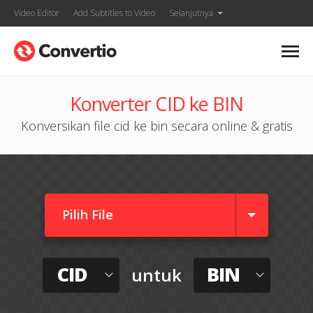
Video Editor
Add Subtitles to Video
Selanjutnya
Konverter CID ke BIN
Konversikan file cid ke bin secara online & gratis
Pilih File
CID
BIN
untuk