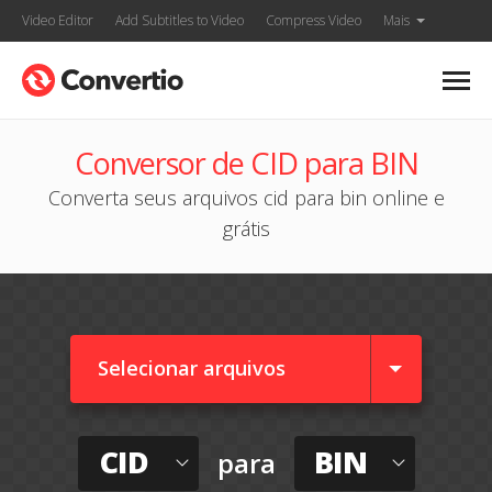
Video Editor
Add Subtitles to Video
Compress Video
Mais
Conversor de CID para BIN
Converta seus arquivos cid para bin online e
grátis
Selecionar arquivos
CID
BIN
para