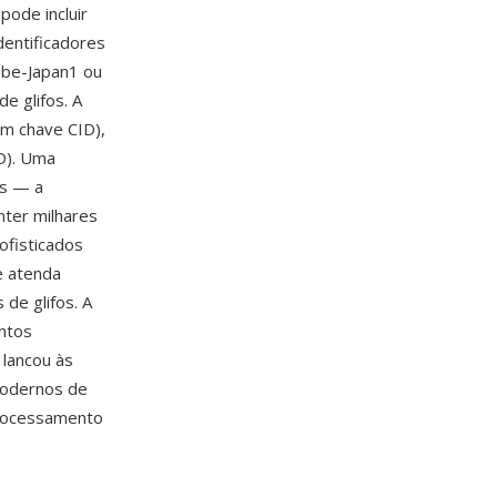
pode incluir
dentificadores
obe-Japan1 ou
e glifos. A
om chave CID),
D). Uma
es — a
ter milhares
ofisticados
e atenda
 de glifos. A
ntos
 lancou às
modernos de
processamento