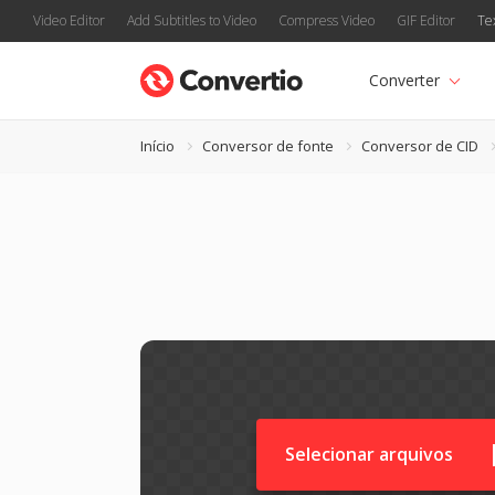
Video Editor
Add Subtitles to Video
Compress Video
GIF Editor
Te
Converter
Início
Conversor de fonte
Conversor de CID
Selecionar arquivos