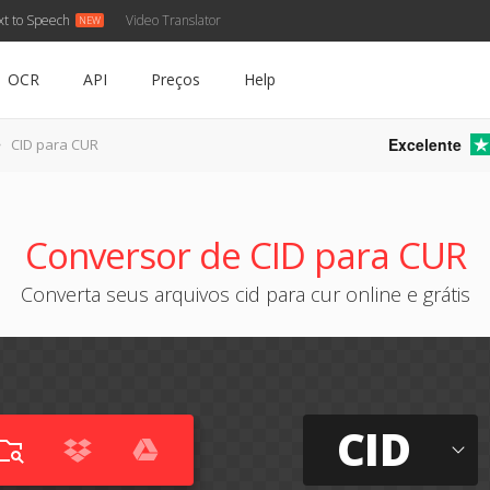
xt to Speech
Video Translator
OCR
API
Preços
Help
Excelente
CID para CUR
Conversor de CID para CUR
Converta seus arquivos cid para cur online e grátis
CID