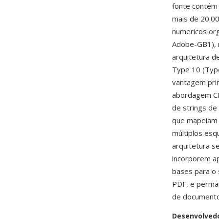
fonte contém 
mais de 20.00
numericos or
Adobe-GB1), r
arquitetura d
Type 10 (Typ
vantagem prin
abordagem CI
de strings de
que mapeiam v
múltiplos esqu
arquitetura 
incorporem ap
bases para o
PDF, e perman
de documento
Desenvolved