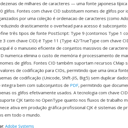
dezenas de milhares de caracteres — uma fonte japonesa típica 
0 glifos. Fontes com chave CID substituem nomes de glifos por i
ganizados por uma coleção é ordenacao de caracteres (como Ad
eduzindo drasticamente o overhead para acesso é subconjunto d
efine três tipos de fonte PostScript: Type 9 (contornos Type 1 c
e 3 com chave CID) é Type 11 (Type 42/TrueType com chave CI
cipal é o manuseio eficiente de conjuntos massivos de caracter
D numerica elimina o custo de memória é processamento de man
 nomes de glifos. Fontes CID também suportam recursos CMap s
alores de codificação para CIDs, permitindo que uma única font
emas de codificação (Unicode, Shift-JIS, Big5) sem duplicar dados
se integra bem com subconjuntos de
PDF
, permitindo que docume
enas os glifos efetivamente usados. A tecnologia com chave CID
 suporte CJK tanto no OpenType quanto nos fluxos de trabalho 
ece ativa em produção gráfica profissional CJK é sistemas de 
s em todo o mundo.
or
:
Adobe Systems