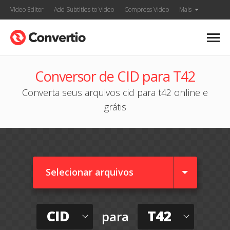
Video Editor
Add Subtitles to Video
Compress Video
Mais
Conversor de CID para T42
Converta seus arquivos cid para t42 online e
grátis
Selecionar arquivos
CID
T42
para