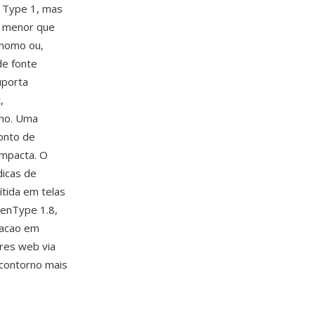
o Type 1, mas
% menor que
onomo ou,
de fonte
uporta
,
nho. Uma
onto de
ompacta. O
dicas de
tida em telas
penType 1.8,
olacao em
res web via
 contorno mais