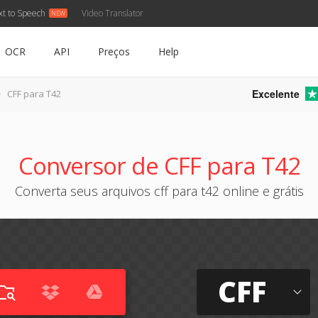
xt to Speech
Video Translator
OCR
API
Preços
Help
Excelente
CFF para T42
Conversor de CFF para T42
Converta seus arquivos cff para t42 online e grátis
CFF