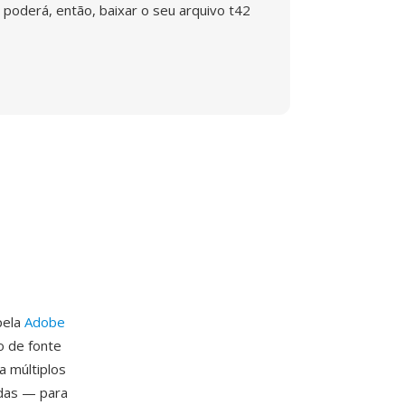
poderá, então, baixar o seu arquivo t42
pela
Adobe
o de fonte
a múltiplos
adas — para