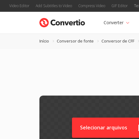
Video Editor
Add Subtitles to Video
Compress Video
GIF Editor
Te
Converter
Início
Conversor de fonte
Conversor de CFF
Selecionar arquivos