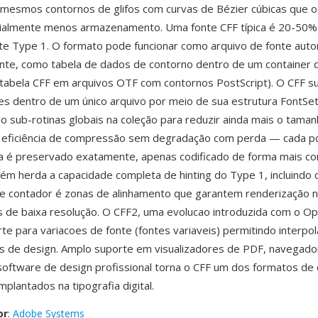
mesmos contornos de glifos com curvas de Bézier cúbicas que 
ialmente menos armazenamento. Uma fonte CFF típica é 20-50
te Type 1. O formato pode funcionar como arquivo de fonte aut
te, como tabela de dados de contorno dentro de um container 
tabela CFF em arquivos OTF com contornos PostScript). O CFF s
tes dentro de um único arquivo por meio de sua estrutura FontSet
o sub-rotinas globais na coleção para reduzir ainda mais o tama
 eficiência de compressão sem degradação com perda — cada p
ca é preservado exatamente, apenas codificado de forma mais c
m herda a capacidade completa de hinting do Type 1, incluindo 
de contador é zonas de alinhamento que garantem renderização ní
 de baixa resolução. O CFF2, uma evolucao introduzida com o O
rte para variacoes de fonte (fontes variaveis) permitindo interp
os de design. Amplo suporte em visualizadores de PDF, navegado
ftware de design profissional torna o CFF um dos formatos de
plantados na tipografia digital.
or
:
Adobe Systems