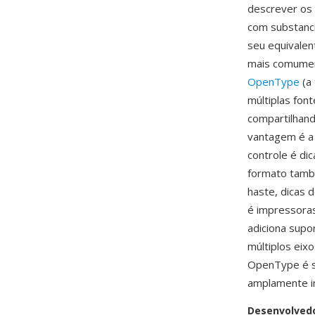
descrever os 
com substanc
seu equivalen
mais comumen
OpenType
(a 
múltiplas fon
compartilhand
vantagem é a
controle é di
formato també
haste, dicas 
é impressoras
adiciona supo
múltiplos eix
OpenType é so
amplamente im
Desenvolved