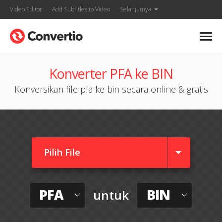
Video Editor
Add Subtitles to Video
Selanjutnya
Konverter PFA ke BIN
Konversikan file pfa ke bin secara online & gratis
Pilih File
PFA
BIN
untuk