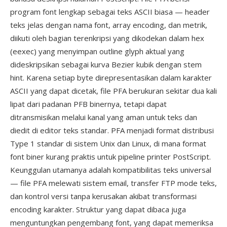
program font lengkap sebagai teks ASCII biasa — header
teks jelas dengan nama font, array encoding, dan metrik,
diikuti oleh bagian terenkripsi yang dikodekan dalam hex
(eexec) yang menyimpan outline glyph aktual yang
dideskripsikan sebagai kurva Bezier kubik dengan stem
hint. Karena setiap byte direpresentasikan dalam karakter
ASCII yang dapat dicetak, file PFA berukuran sekitar dua kali
lipat dari padanan PFB binernya, tetapi dapat
ditransmisikan melalui kanal yang aman untuk teks dan
diedit di editor teks standar. PFA menjadi format distribusi
Type 1 standar di sistem Unix dan Linux, di mana format
font biner kurang praktis untuk pipeline printer PostScript.
Keunggulan utamanya adalah kompatibilitas teks universal
— file PFA melewati sistem email, transfer FTP mode teks,
dan kontrol versi tanpa kerusakan akibat transformasi
encoding karakter. Struktur yang dapat dibaca juga
menguntungkan pengembang font, yang dapat memeriksa