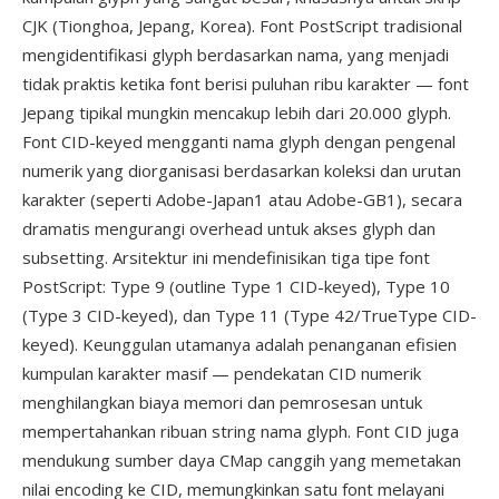
CJK (Tionghoa, Jepang, Korea). Font PostScript tradisional
mengidentifikasi glyph berdasarkan nama, yang menjadi
tidak praktis ketika font berisi puluhan ribu karakter — font
Jepang tipikal mungkin mencakup lebih dari 20.000 glyph.
Font CID-keyed mengganti nama glyph dengan pengenal
numerik yang diorganisasi berdasarkan koleksi dan urutan
karakter (seperti Adobe-Japan1 atau Adobe-GB1), secara
dramatis mengurangi overhead untuk akses glyph dan
subsetting. Arsitektur ini mendefinisikan tiga tipe font
PostScript: Type 9 (outline Type 1 CID-keyed), Type 10
(Type 3 CID-keyed), dan Type 11 (Type 42/TrueType CID-
keyed). Keunggulan utamanya adalah penanganan efisien
kumpulan karakter masif — pendekatan CID numerik
menghilangkan biaya memori dan pemrosesan untuk
mempertahankan ribuan string nama glyph. Font CID juga
mendukung sumber daya CMap canggih yang memetakan
nilai encoding ke CID, memungkinkan satu font melayani