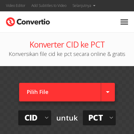
Video Editor
Add Subtitles to Video
Selanjutnya
Konverter CID ke PCT
Konversikan file cid ke pct secara online & gratis
Pilih File
CID
PCT
untuk