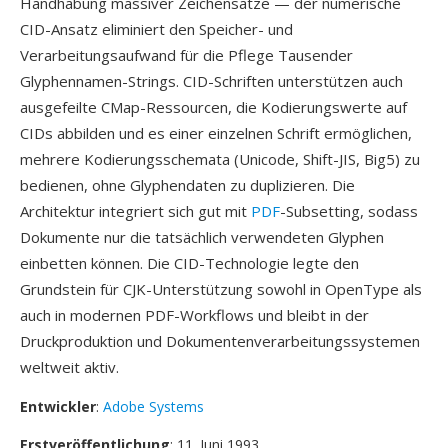
Handhabung massiver Zeichensätze — der numerische
CID-Ansatz eliminiert den Speicher- und
Verarbeitungsaufwand für die Pflege Tausender
Glyphennamen-Strings. CID-Schriften unterstützen auch
ausgefeilte CMap-Ressourcen, die Kodierungswerte auf
CIDs abbilden und es einer einzelnen Schrift ermöglichen,
mehrere Kodierungsschemata (Unicode, Shift-JIS, Big5) zu
bedienen, ohne Glyphendaten zu duplizieren. Die
Architektur integriert sich gut mit
PDF
-Subsetting, sodass
Dokumente nur die tatsächlich verwendeten Glyphen
einbetten können. Die CID-Technologie legte den
Grundstein für CJK-Unterstützung sowohl in OpenType als
auch in modernen PDF-Workflows und bleibt in der
Druckproduktion und Dokumentenverarbeitungssystemen
weltweit aktiv.
Entwickler
:
Adobe Systems
Erstveröffentlichung
: 11. Juni 1993