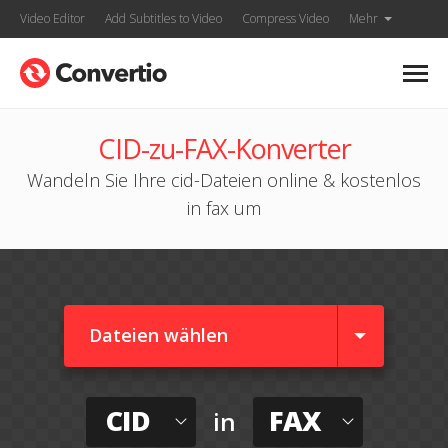
Video Editor
Add Subtitles to Video
Compress Video
Mehr
CID-zu-FAX-Konverter
Wandeln Sie Ihre cid-Dateien online & kostenlos
in fax um
Dateien wählen
CID
FAX
in