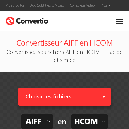
Video Editor
Add Subtitles to Video
Compress Video
Plus
Convertisseur AIFF en HCOM
Convertissez vos fichiers AIFF en HCOM — rapide
et simple
Choisir les fichiers
AIFF
HCOM
en