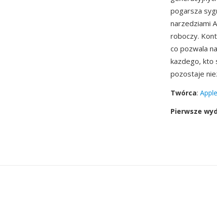
pogarsza sygn
narzedziami A
roboczy. Kont
co pozwala na
kazdego, kto
pozostaje ni
Twórca
:
Apple
Pierwsze wy