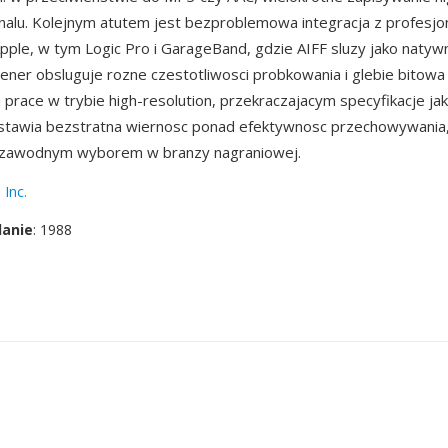
alu. Kolejnym atutem jest bezproblemowa integracja z profesjo
pple, w tym Logic Pro i GarageBand, gdzie AIFF sluzy jako natyw
ener obsluguje rozne czestotliwosci probkowania i glebie bitowa
 prace w trybie high-resolution, przekraczajacym specyfikacje jak
 stawia bezstratna wiernosc ponad efektywnosc przechowywania,
ezawodnym wyborem w branzy nagraniowej.
 Inc.
danie
: 1988