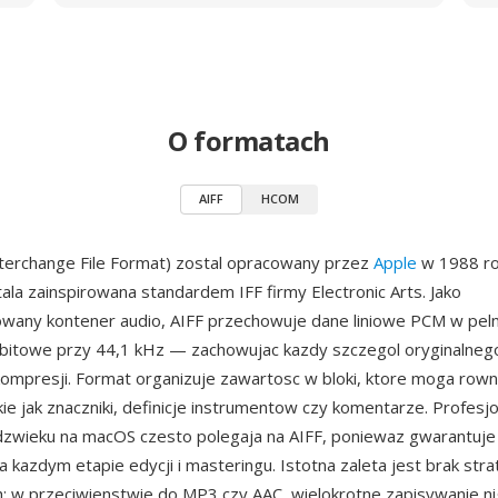
O formatach
AIFF
HCOM
nterchange File Format) zostal opracowany przez
Apple
w 1988 ro
tala zainspirowana standardem IFF firmy Electronic Arts. Jako
any kontener audio, AIFF przechowuje dane liniowe PCM w peln
bitowe przy 44,1 kHz — zachowujac kazdy szczegol oryginalnego
kompresji. Format organizuje zawartosc w bloki, ktore moga rown
ie jak znaczniki, definicje instrumentow czy komentarze. Profesjo
dzwieku na macOS czesto polegaja na AIFF, poniewaz gwarantuje
 kazdym etapie edycji i masteringu. Istotna zaleta jest brak stra
: w przeciwienstwie do MP3 czy AAC, wielokrotne zapisywanie ni