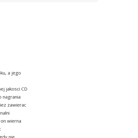
ku, a jego
ej jakosci CD
 nagrania
iez zawierac
nalni
 on wierna
t
gdy nie