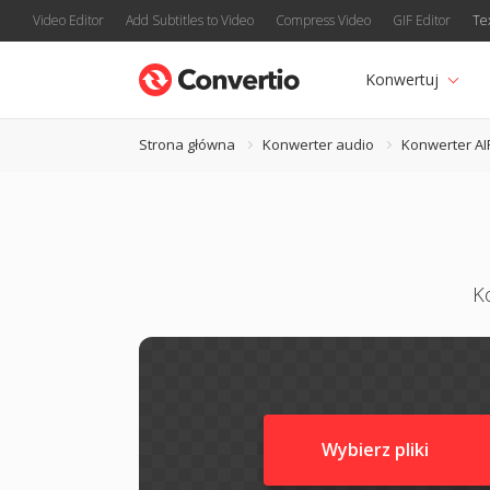
Video Editor
Add Subtitles to Video
Compress Video
GIF Editor
Te
Konwertuj
Strona główna
Konwerter audio
Konwerter AI
K
Wybierz pliki