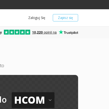
Zaloguj Się
Zapisz się
y
10,220
opinii na
to
HCOM
do