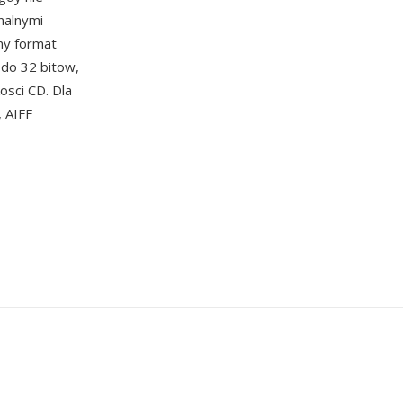
nalnymi
ny format
 do 32 bitow,
osci CD. Dla
 AIFF