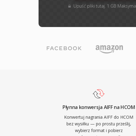
Upuść pliki tutaj. 1 GB Maksyma
Płynna konwersja AIFF na HCOM
Konwertuj nagrania AIFF do HCOM
bez wysiłku — po prostu prześlij,
wybierz format i pobierz