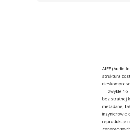
AIFF (Audio I
struktura zos
nieskompresow
— zwykle 16-
bez stratnej 
metadane, tak
inzynierowie 
reprodukcje na
generacyjnych