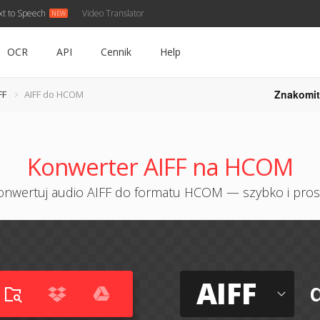
xt to Speech
Video Translator
OCR
API
Cennik
Help
Znakomit
FF
AIFF do HCOM
Konwerter AIFF na HCOM
onwertuj audio AIFF do formatu HCOM — szybko i pros
AIFF