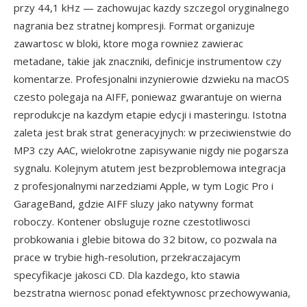
przy 44,1 kHz — zachowujac kazdy szczegol oryginalnego
nagrania bez stratnej kompresji. Format organizuje
zawartosc w bloki, ktore moga rowniez zawierac
metadane, takie jak znaczniki, definicje instrumentow czy
komentarze. Profesjonalni inzynierowie dzwieku na macOS
czesto polegaja na AIFF, poniewaz gwarantuje on wierna
reprodukcje na kazdym etapie edycji i masteringu. Istotna
zaleta jest brak strat generacyjnych: w przeciwienstwie do
MP3 czy AAC, wielokrotne zapisywanie nigdy nie pogarsza
sygnalu. Kolejnym atutem jest bezproblemowa integracja
z profesjonalnymi narzedziami Apple, w tym Logic Pro i
GarageBand, gdzie AIFF sluzy jako natywny format
roboczy. Kontener obsluguje rozne czestotliwosci
probkowania i glebie bitowa do 32 bitow, co pozwala na
prace w trybie high-resolution, przekraczajacym
specyfikacje jakosci CD. Dla kazdego, kto stawia
bezstratna wiernosc ponad efektywnosc przechowywania,