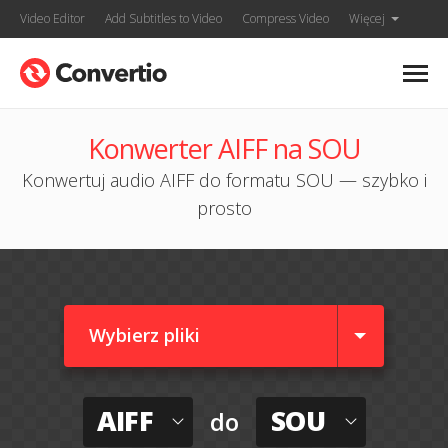
Video Editor
Add Subtitles to Video
Compress Video
Więcej
Konwerter AIFF na SOU
Konwertuj audio AIFF do formatu SOU — szybko i
prosto
Wybierz pliki
AIFF
SOU
do