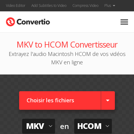
Video Editor
Add Subtitles to Video
Compress Video
Plus
MKV to HCOM Convertisseur
Extrayez l'audio Macintosh HCOM de vos vidéos
MKV en ligne
Choisir les fichiers
MKV
HCOM
en