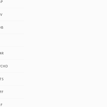
GP
V
OB
S
4R
VCHD
TS
FF
SF