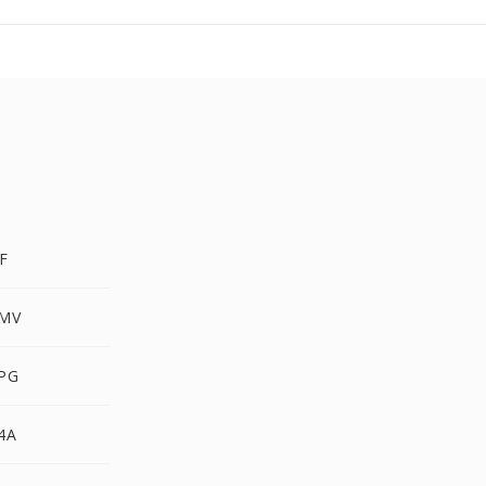
F
MV
PG
4A