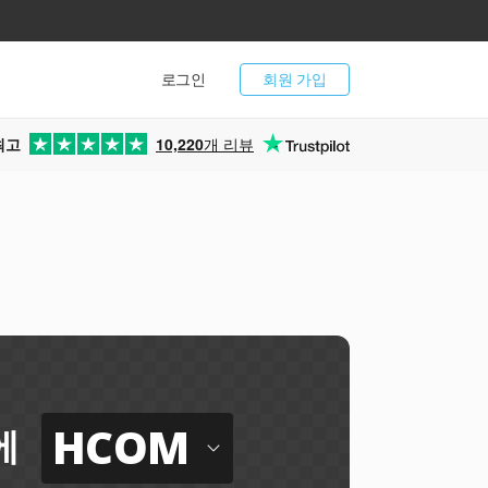
로그인
회원 가입
최고
10,220
개 리뷰
HCOM
에