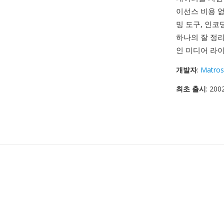
이선스 비용 없
밍 도구, 인
하나의 잘 정리
인 미디어 라
개발자
:
Matros
최초 출시
: 20