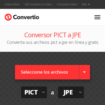
Video Editor
Add Subtitles to Video
Compress Video
Más
Conversor PICT a JPE
Convierta sus archivos pict a jpe en línea y gratis
Seleccione los archivos
PICT
JPE
a