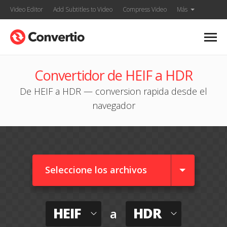
Video Editor
Add Subtitles to Video
Compress Video
Más
Convertidor de HEIF a HDR
De HEIF a HDR — conversion rapida desde el
navegador
Seleccione los archivos
HEIF
HDR
a