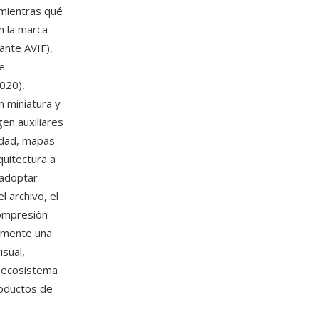
 mientras qué
 la marca
ante AVIF),
e:
2020),
n miniatura y
en auxiliares
idad, mapas
uitectura a
 adoptar
 archivo, el
compresión
amente una
sual,
l ecosistema
oductos de