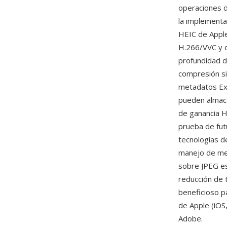
operaciones d
la implement
HEIC de Apple
H.266/VVC y o
profundidad d
compresión si
metadatos Exi
pueden almac
de ganancia H
prueba de fut
tecnologías d
manejo de met
sobre JPEG es
reducción de 
beneficioso p
de Apple (iOS
Adobe.