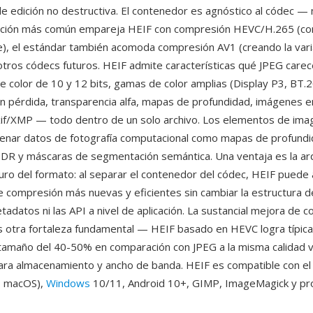
e edición no destructiva. El contenedor es agnóstico al códec —
ación más común empareja HEIF con compresión HEVC/H.265 (con
), el estándar también acomoda compresión AV1 (creando la vari
tros códecs futuros. HEIF admite características qué JPEG carec
e color de 10 y 12 bits, gamas de color amplias (Display P3, BT.
n pérdida, transparencia alfa, mapas de profundidad, imágenes e
f/XMP — todo dentro de un solo archivo. Los elementos de imag
enar datos de fotografía computacional como mapas de profund
DR y máscaras de segmentación semántica. Una ventaja es la arq
uro del formato: al separar el contenedor del códec, HEIF puede
e compresión más nuevas y eficientes sin cambiar la estructura del
adatos ni las API a nivel de aplicación. La sustancial mejora de 
 otra fortaleza fundamental — HEIF basado en HEVC logra típic
tamaño del 40-50% en comparación con JPEG a la misma calidad vi
ara almacenamiento y ancho de banda. HEIF es compatible con e
, macOS),
Windows
10/11, Android 10+, GIMP, ImageMagick y pr