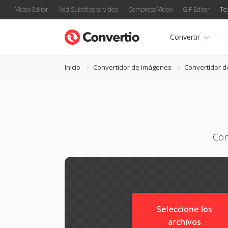
Video Editor
Add Subtitles to Video
Compress Video
GIF Editor
Te
Convertir
Inicio
Convertidor de imágenes
Convertidor d
Con
Seleccione los
archivos