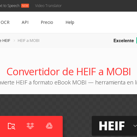
xt to Speech
Video Translator
OCR
API
Precio
Help
Excelente
e HEIF
HEIF a MOBI
Convertidor de HEIF a MOBI
vierte HEIF a formato eBook MOBI — herramienta en l
HEIF