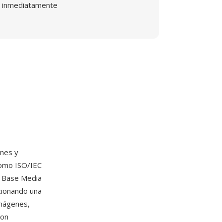
inmediatamente
enes y
omo ISO/IEC
O Base Media
cionando una
imágenes,
con