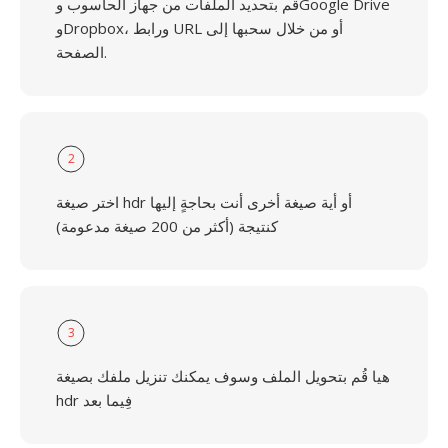
قُم بتحديد الملفات من جهاز الحاسوب وGoogle Drive
وDropbox، ورابط URL أو من خلال سحبها إلى
الصفحة.
2
اختر صيغة hdr أو أية صيغة أخرى أنت بحاجةٍ إليها
كنتيجة (أكثر من 200 صيغة مدعومة)
3
هيا قُم بتحويل الملف وسوف يمكنك تنزيل ملفك بصيغة
hdr فِيما بعد