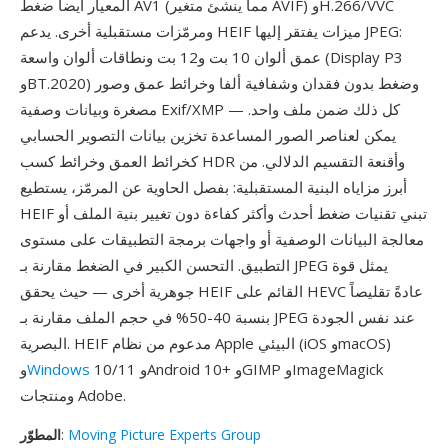
المعيار أيضاً ضغط AV1 (مما ينشئ متغير AVIF) وH.266/VVC
ومرمّزات مستقبلية أخرى. يدعم HEIF ميزات يفتقر إليها JPEG:
عمق ألوان 10 بت و12 بت ونطاقات ألوان واسعة (Display P3
وBT.2020) وضغط بدون فقدان وشفافية ألفا وخرائط عمق وصور
مصغرة وبيانات وصفية Exif/XMP — كل ذلك ضمن ملف واحد.
يمكن لعناصر الصور المساعدة تخزين بيانات التصوير الحسابي
كخرائط العمق وخرائط كسب HDR وأقنعة التقسيم الدلالي. من
أبرز مزاياه البنية المستقبلية: بفصل الحاوية عن المرمّز، يستطيع
HEIF تبني تقنيات ضغط أحدث وأكثر كفاءة دون تغيير بنية الملف أو
معالجة البيانات الوصفية أو واجهات برمجة التطبيقات على مستوى
التطبيق. التحسن الكبير في الضغط مقارنة بـ JPEG يمثل قوة
جوهرية أخرى — حيث يحقق HEIF القائم على HEVC عادةً تقليصاً
بنسبة 40-50% في حجم الملف مقارنة بـ JPEG عند نفس الجودة
البصرية. HEIF مدعوم من نظام Apple البيئي (iOS وmacOS)
10/11 وAndroid 10+ وGIMP وImageMagick
Windows
و
ومنتجات Adobe.
Moving Picture Experts Group
:
المطوّر