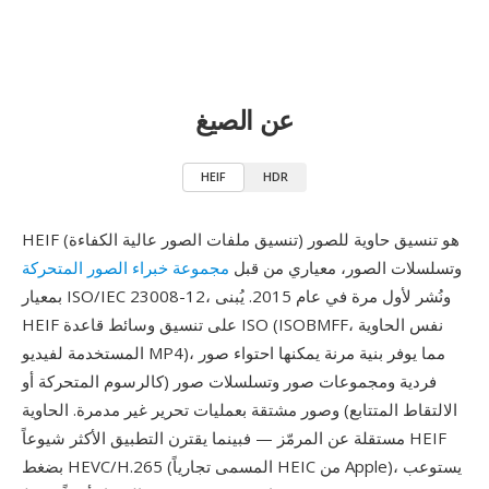
عن الصيغ
HEIF
HDR
HEIF (تنسيق ملفات الصور عالية الكفاءة) هو تنسيق حاوية للصور
وتسلسلات الصور، معياري من قبل
مجموعة خبراء الصور المتحركة
بمعيار ISO/IEC 23008-12، ونُشر لأول مرة في عام 2015. يُبنى
HEIF على تنسيق وسائط قاعدة ISO (ISOBMFF، نفس الحاوية
المستخدمة لفيديو MP4)، مما يوفر بنية مرنة يمكنها احتواء صور
فردية ومجموعات صور وتسلسلات صور (كالرسوم المتحركة أو
الالتقاط المتتابع) وصور مشتقة بعمليات تحرير غير مدمرة. الحاوية
مستقلة عن المرمّز — فبينما يقترن التطبيق الأكثر شيوعاً HEIF
بضغط HEVC/H.265 (المسمى تجارياً HEIC من Apple)، يستوعب