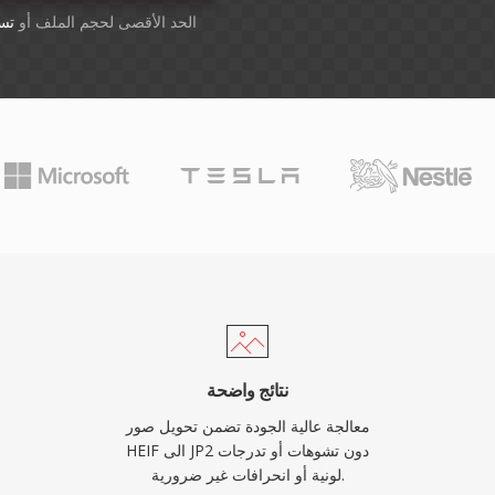
أسقِط الملفات هنا. 1 GB الحد الأقصى لحجم الملف أو
تس
نتائج واضحة
معالجة عالية الجودة تضمن تحويل صور
HEIF الى JP2 دون تشوهات أو تدرجات
لونية أو انحرافات غير ضرورية.