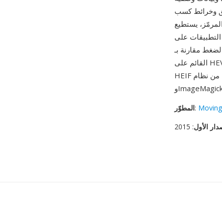
HD وأقنعة التقسيم
HEI تبني تقنيات ضغط
 التطبيقات على
وهرية أخرى — حيث يحقق HEIF
القائم على HEVC عادةً تقليصاً بنسبة 40-50% في حجم الملف مقارنة بـ JPEG عند نفس الجودة البصرية.
Moving
:
المطوّر
دار الأول
: 2015