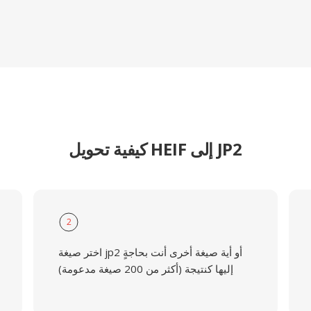
كيفية تحويل HEIF إلى JP2
2
اختر صيغة jp2 أو أية صيغة أخرى أنت بحاجةٍ
إليها كنتيجة (أكثر من 200 صيغة مدعومة)