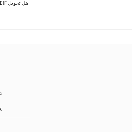
هل تحويل HEIF الى JP2 مجاني؟
EIF
HEIF
F