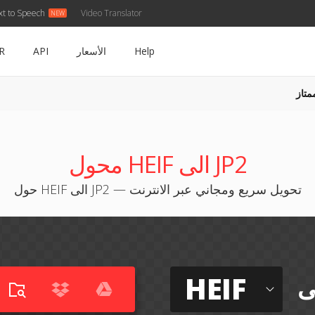
xt to Speech
Video Translator
Help
الأسعار
API
R
متاز
محول HEIF الى JP2
حول HEIF الى JP2 — تحويل سريع ومجاني عبر الانترنت
HEIF
ى