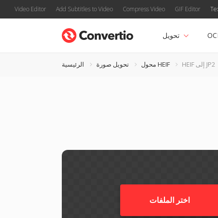
Video Editor
Add Subtitles to Video
Compress Video
GIF Editor
Te
OC
تحويل
HEIF إلى JP2
محول HEIF
تحويل صورة
الرئيسية
اختر الملفات