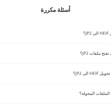
أسئلة مكررة
J؟
تفتح ملفات JP2؟
H الى JP2؟
الملفات المحولة؟