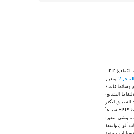
لمتحركة
بمعيار ISO/IEC 23008-12، ونُشر لأول مرة في عام 2015. يُبنى HEIF
نفس الحاوية المستخدمة لفيديو MP4)، مما يوفر بنية مرنة
تقاط المتتابع)
التطبيق الأكثر
شيوعاً HEIF بضغط HEVC/H.265 (المسمى تجارياً HEIC من Apple)، يستوعب المعيار أيضاً ضغط AV1
(مما ينشئ متغير AVIF) وH.266/VVC ومرمّزات مستقبلية أخرى. يدعم HEIF ميزات يفتقر إليها JPEG:
 واسعة (Display P3 وBT.2020) وضغط بدون فقدان وشفافية
لك ضمن ملف واحد. يمكن لعناصر