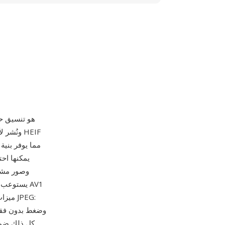
HEIF (تنسيق ملفات 
يمكنها اح
وصور مشتق