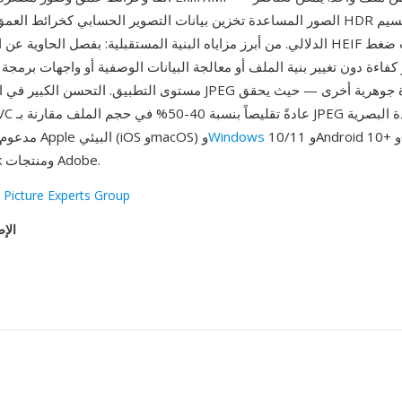
الصور المساعدة تخزين بيانات التصوير الحسابي كخرائط العمق وخرائط كسب R
الدلالي. من أبرز مزاياه البنية المستقبلية: بفصل الحاوية عن المرمّز، يستطيع F
كفاءة دون تغيير بنية الملف أو معالجة البيانات الوصفية أو واجهات برمجة
مستوى التطبيق. التحسن الكبير في الضغط مقارنة بـ JPEG يمثل قوة ج
10/11 وAndroid 10+ وGIMP
Windows
HEIF مدعوم من نظام Apple البيئي (iOS وmacOS) و
وImageMagick ومنتجات Adobe.
 Picture Experts Group
الإص