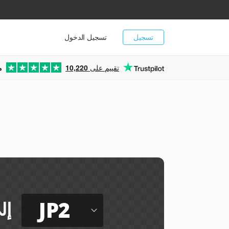
تسجيل
تسجيل الدخول
تقييم على
10,220
م
JP2
إل