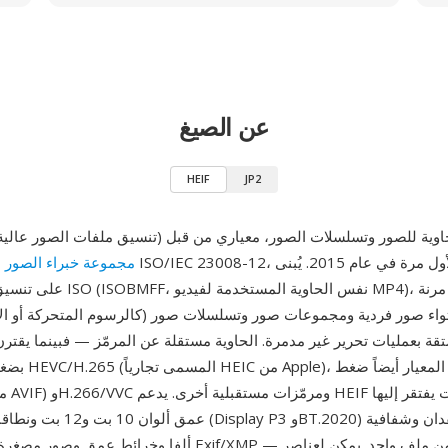
عن الصيغ
HEIF
JP2
الصور عالية الكفاءة) هو تنسيق حاوية للصور وتسلسلات الصور، معياري من قبل
مجموعة خبراء الصور ا
على تنسيق وسائط قاعدة ISO (ISOBMFF، 
تواء صور فردية ومجموعات صور وتسلسلات صور (كالرسوم المتحركة أو الال
ة بعمليات تحرير غير مدمرة. الحاوية مستقلة عن المرمّز — فبينما يقترن 
عمق ألوان 10 بت و12 بت ونطاقات ألوان
ألفا وخرائط عمق وصور مصغرة وبيانات وصفية Exif/XMP — كل ذ