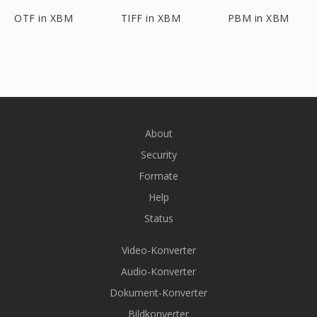
OTF in XBM
TIFF in XBM
PBM in XBM
About
Security
Formate
Help
Status
Video-Konverter
Audio-Konverter
Dokument-Konverter
Bildkonverter