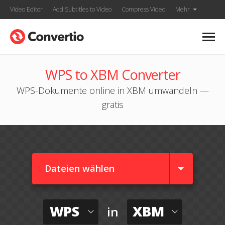
Video Editor
Add Subtitles to Video
Compress Video
Mehr
WPS to XBM Converter
WPS-Dokumente online in XBM umwandeln —
gratis
Dateien wählen
WPS
XBM
in