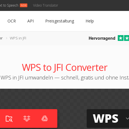
xt to Speech
Video Translator
OCR
API
Preisgestaltung
Help
Hervorragend
er
WPS in JFI
WPS to JFI Converter
 WPS in JFI umwandeln — schnell, gratis und ohne Insta
WPS