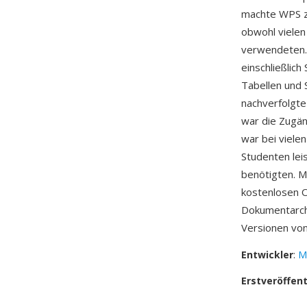
machte WPS z
obwohl vielen
verwendeten.
einschließlich
Tabellen und 
nachverfolgte
war die Zugän
war bei viele
Studenten lei
benötigten. M
kostenlosen O
Dokumentarchi
Versionen von
Entwickler
:
M
Erstveröffen