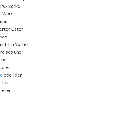
-PC-Markt,
ft Word
onen
erter Listen,
 wie
d. Ein Vorteil
Preises und
 und
ionen
d
oder den
ichen
lteren