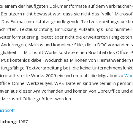
u einem der häufigsten Dokumentformate auf dem Verbraucher
 Benutzern nicht bewusst war, dass sie nicht das "volle" Microso
 Das Format unterstützt grundlegende Textverarbeitungsfunkti
 Schriften, Textausrichtung, Einrückung, Aufzählungs- und nummeri
Seitenformatierung, bietet aber nicht die erweiterten Fähigkeiten
 Änderungen, Makros und komplexe Stile, die in DOC vorhanden sin
glichkeit — Microsoft Works kostete einen Bruchteil des Office-
n PCs kostenlos dabei, wodurch es Millionen von Heimanwendern
stungsfähige Textverarbeitung bot, die keine Unternehmensfunkt
icrosoft stellte Works 2009 ein und empfahl die Migration zu
Wor
ffice-Online-Werkzeugen. WPS-Dateien sind weiterhin in persönl
ven aus dieser Ära vorhanden und können von LibreOffice und ä
 Microsoft Office geöffnet werden.
icrosoft
tlichung
: 1987