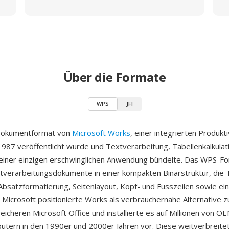
Über die Formate
WPS
JFI
Dokumentformat von
Microsoft Works
, einer integrierten Produkti
1987 veröffentlicht wurde und Textverarbeitung, Tabellenkalkulat
einer einzigen erschwinglichen Anwendung bündelte. Das WPS-F
tverarbeitungsdokumente in einer kompakten Binärstruktur, die T
Absatzformatierung, Seitenlayout, Kopf- und Fusszeilen sowie e
t. Microsoft positionierte Works als verbrauchernahe Alternative 
eicheren Microsoft Office und installierte es auf Millionen von O
tern in den 1990er und 2000er Jahren vor. Diese weitverbreite