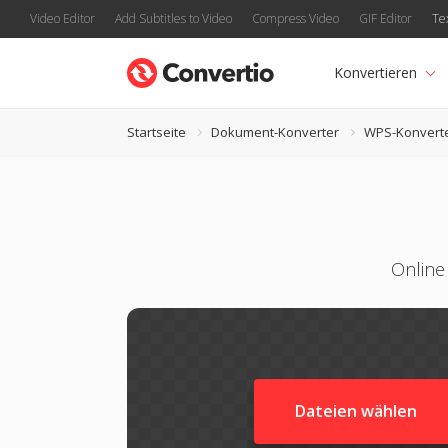
Video Editor
Add Subtitles to Video
Compress Video
GIF Editor
Te
Konvertieren
Startseite
Dokument-Konverter
WPS-Konvert
Online
Dateien wählen