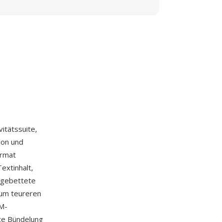
vitätssuite,
ion und
ormat
extinhalt,
ingebettete
zum teureren
EM-
te Bündelung