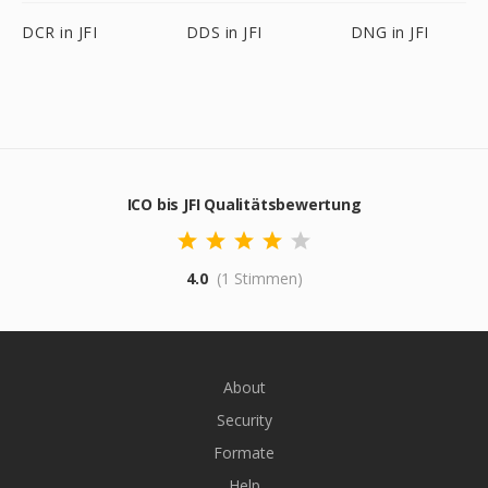
DCR in JFI
DDS in JFI
DNG in JFI
ICO bis JFI Qualitätsbewertung
4.0
(1 Stimmen)
About
Security
Formate
Help