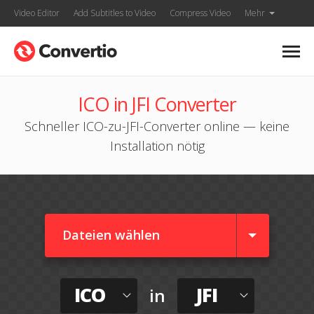
Video Editor
Add Subtitles to Video
Compress Video
Mehr
ICO in JFI Converter
Schneller ICO-zu-JFI-Converter online — keine
Installation nötig
Dateien wählen
ICO
JFI
in