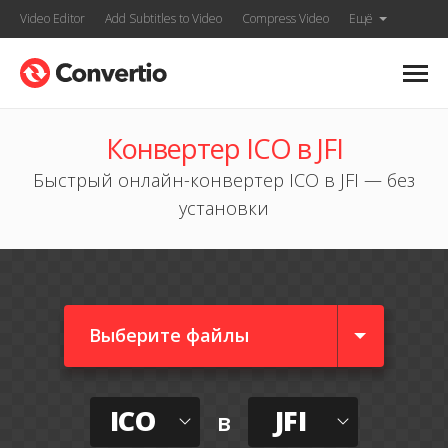
Video Editor
Add Subtitles to Video
Compress Video
Ещё
Конвертер ICO в JFI
Быстрый онлайн-конвертер ICO в JFI — без
установки
Выберите файлы
ICO
JFI
в