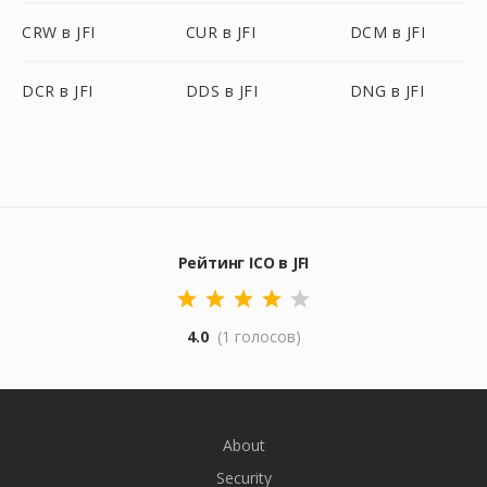
CRW в JFI
CUR в JFI
DCM в JFI
DCR в JFI
DDS в JFI
DNG в JFI
Рейтинг ICO в JFI
4.0
(1 голосов)
About
Security