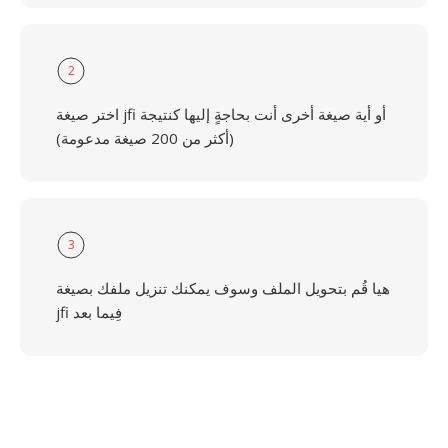
2
اختر صيغة jfi أو أية صيغة أخرى أنت بحاجةٍ إليها كنتيجة
(أكثر من 200 صيغة مدعومة)
3
هيا قُم بتحويل الملف وسوف يمكنك تنزيل ملفك بصيغة
jfi فِيما بعد