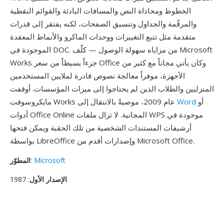
الخطوط ومحاذاة النص والمسافات البادئة والقوائم النقطية
والمرقّمة والجداول وتنسيق الصفحات، لكنه يفتقر إلى قدرات
متقدمة مثل تتبع التغييرات ووحدات الماكرو والأنماط المعقدة
الموجودة في DOC. من مزاياه سهولة الوصول — كلّف Microsoft
Works جزءاً بسيطاً من سعر Office وكان يأتي مجاناً مع كثير من
الأجهزة، موفراً معالجة نصوص قادرة لملايين المستخدمين
المنزليين والطلاب الذين لم يحتاجوا إلى ميزات المؤسسات. أوقفت
أو
Word
مايكروسوفت Works عام 2009، موصيةً بالانتقال إلى
أدوات Office Online المجانية. لا تزال ملفات WPS موجودة في
أرشيفات المستندات الشخصية من تلك الحقبة ويمكن فتحها
بواسطة LibreOffice وإصدارات أقدم من Microsoft Office.
Microsoft
:
المطوّر
الإصدار الأول
: 1987