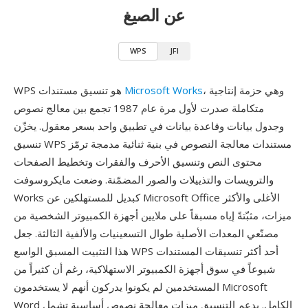
عن الصيغ
WPS
JFI
، وهي حزمة إنتاجية
Microsoft Works
WPS هو تنسيق مستندات
متكاملة صدرت لأول مرة عام 1987 تجمع بين معالج نصوص
وجدول بيانات وقاعدة بيانات في تطبيق واحد بسعر معقول. يخزّن
تنسيق WPS مستندات معالجة النصوص في بنية ثنائية مدمجة ترمّز
محتوى النص وتنسيق الأحرف والفقرات وتخطيط الصفحات
والترويسات والتذييلات والصور المضمّنة. وضعت مايكروسوفت
Works كبديل للمستهلكين عن Microsoft Office الأغلى والأكثر
ميزات، مثبّتةً إياه مسبقاً على ملايين أجهزة الكمبيوتر الشخصية من
مصنّعي المعدات الأصلية طوال التسعينيات والألفية الثالثة. جعل
هذا التثبيت المسبق الواسع WPS أحد أكثر تنسيقات المستندات
شيوعاً في سوق أجهزة الكمبيوتر الاستهلاكية، رغم أن كثيراً من
المستخدمين لم يكونوا يدركون أنهم لا يستخدمون Microsoft
Word الكامل. يدعم التنسيق ميزات معالجة نصوص أساسية تشمل