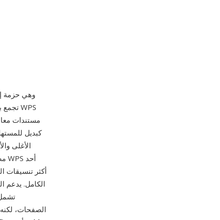
تجمع ب
مستندات معال
مصن
أكثر تنسيقات ال
تشمل 
الصفحات، لكنه ي