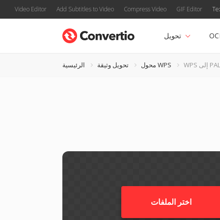
Video Editor
Add Subtitles to Video
Compress Video
GIF Editor
Te
OC
تحويل
WP إلى PAL
محول WPS
تحويل وثيقة
الرئيسية
اختر الملفات