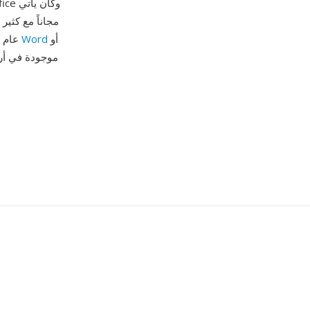
مجاناً مع كثير
أو
Word
يحتاجوا إلى ميزات المؤسسات. أوقفت مايكروسوفت Works عام 2009، موصيةً بالانتقال إلى