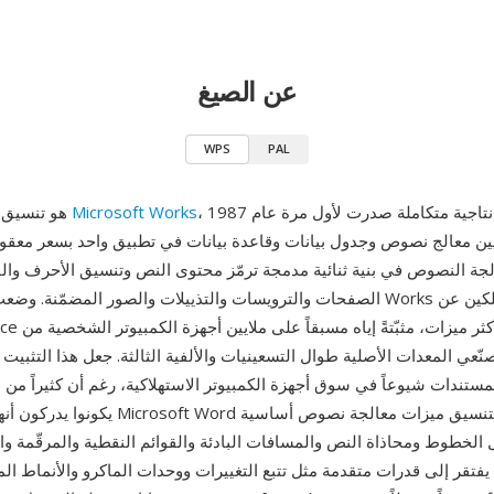
عن الصيغ
WPS
PAL
، وهي حزمة إنتاجية متكاملة صدرت لأول مرة عام 1987
Microsoft Works
WPS هو تنسيق مستندات
ين معالج نصوص وجدول بيانات وقاعدة بيانات في تطبيق واحد بسعر معقول. ي
جة النصوص في بنية ثنائية مدمجة ترمّز محتوى النص وتنسيق الأحرف وا
الصفحات والترويسات والتذييلات والصور المضمّنة. وضعت مايكروسوفت Works 
Microsoft Office 
ّعي المعدات الأصلية طوال التسعينيات والألفية الثالثة. جعل هذا التثبيت المسب
مستندات شيوعاً في سوق أجهزة الكمبيوتر الاستهلاكية، رغم أن كثيراً من
يكونوا يدركون أنهم لا يستخدمون Microsoft Word ا
الخطوط ومحاذاة النص والمسافات البادئة والقوائم النقطية والمرقّمة و
فتقر إلى قدرات متقدمة مثل تتبع التغييرات ووحدات الماكرو والأنماط ال