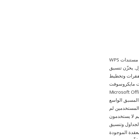
خزّن تنسيق WPS
لفقرات وتخطيط
كبديل للمستهلكين عن
الأغلى والأكثر ميزات، مثبّتةً إياه مسبقاً على ملايين أجهزة الكمبيوتر الشخصية من
ق الواسع WPS أحد
 المستخدمين لم
لكامل. يدعم التنسيق ميزات معالجة نصوص أساسية
الجداول وتنسيق
معقدة الموجودة