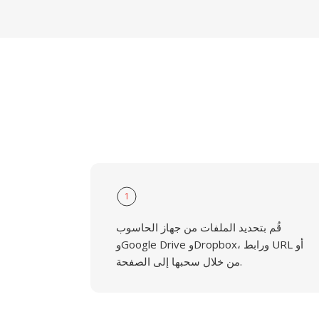
1
قُم بتحديد الملفات من جهاز الحاسوب
وGoogle Drive وDropbox، ورابط URL أو
من خلال سحبها إلى الصفحة.