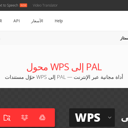
xt to Speech
Video Translator
Help
الأسعار
API
R
متاز
S
محول WPS إلى PAL
حوّل مستندات WPS إلى PAL — أداة مجانية عبر الإنترنت
WPS
ى