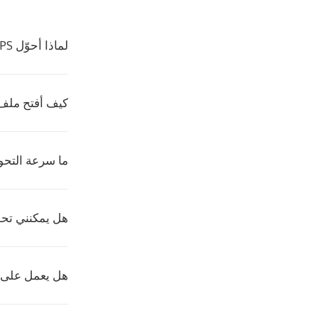
لماذا أحوّل WPS إلى PAL؟
كيف أفتح ملف PAL
ما سرعة التحو
هل يمكنني تح
هل يعمل على 