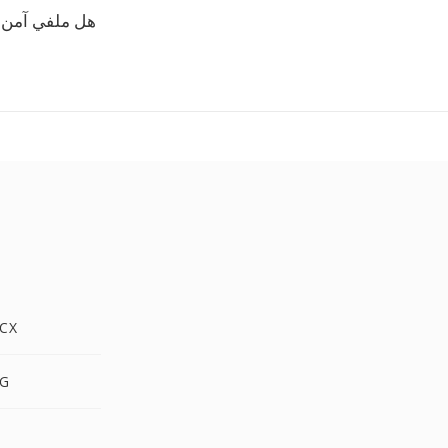
هل ملفي آمن؟
WPS إ
WPS
S