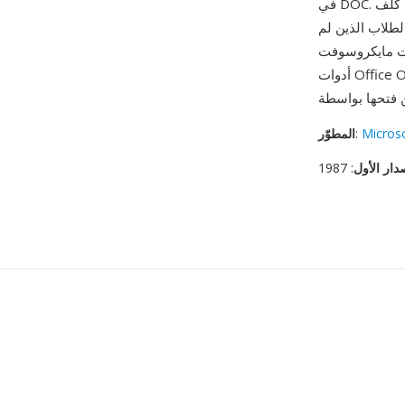
في DOC. من مزاياه سهولة الوصول — كلّف Microsoft Works جزءاً بسيطاً من سعر Office وكان يأتي
لطلاب الذين لم
أدوات Office Online المجانية. لا تزال ملفات WPS موجودة في أرشيفات المستندات الشخصية من تلك
Micros
:
المطوّر
دار الأول
: 1987