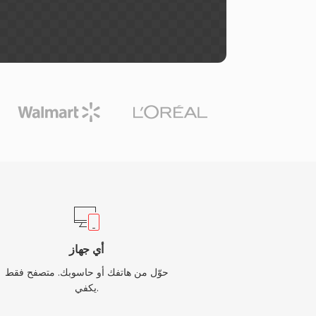
أي جهاز
حوّل من هاتفك أو حاسوبك. متصفح فقط
يكفي.