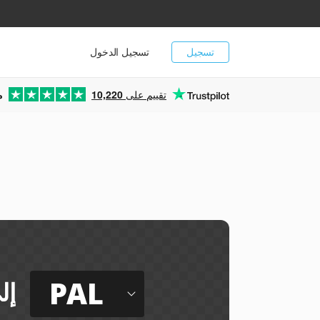
تسجيل
تسجيل الدخول
تقييم على
10,220
م
PAL
إل