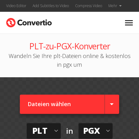
Video Editor
Add Subtitles to Video
Compress Video
Mehr
PLT-zu-PGX-Konverter
Wandeln Sie Ihre plt-Dateien online & kostenlos
in pgx um
Dateien wählen
PLT
PGX
in