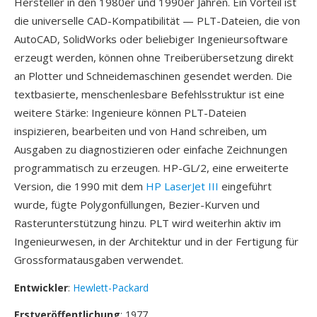
Hersteller in den 1980er und 1990er Jahren. Ein Vorteil ist
die universelle CAD-Kompatibilität — PLT-Dateien, die von
AutoCAD, SolidWorks oder beliebiger Ingenieursoftware
erzeugt werden, können ohne Treiberübersetzung direkt
an Plotter und Schneidemaschinen gesendet werden. Die
textbasierte, menschenlesbare Befehlsstruktur ist eine
weitere Stärke: Ingenieure können PLT-Dateien
inspizieren, bearbeiten und von Hand schreiben, um
Ausgaben zu diagnostizieren oder einfache Zeichnungen
programmatisch zu erzeugen. HP-GL/2, eine erweiterte
Version, die 1990 mit dem
HP LaserJet III
eingeführt
wurde, fügte Polygonfüllungen, Bezier-Kurven und
Rasterunterstützung hinzu. PLT wird weiterhin aktiv im
Ingenieurwesen, in der Architektur und in der Fertigung für
Grossformatausgaben verwendet.
Entwickler
:
Hewlett-Packard
Erstveröffentlichung
: 1977